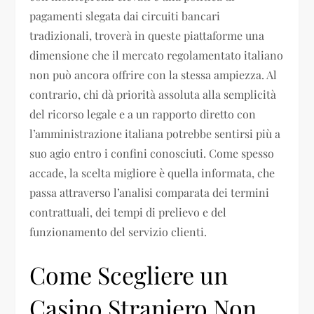
pagamenti slegata dai circuiti bancari
tradizionali, troverà in queste piattaforme una
dimensione che il mercato regolamentato italiano
non può ancora offrire con la stessa ampiezza. Al
contrario, chi dà priorità assoluta alla semplicità
del ricorso legale e a un rapporto diretto con
l’amministrazione italiana potrebbe sentirsi più a
suo agio entro i confini conosciuti. Come spesso
accade, la scelta migliore è quella informata, che
passa attraverso l’analisi comparata dei termini
contrattuali, dei tempi di prelievo e del
funzionamento del servizio clienti.
Come Scegliere un
Casino Straniero Non