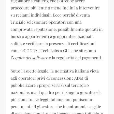
regolatore straniero, che potrebbe avere
procedure più lente o meno inclini a intervenire
su reclami individuali. Ecco perché diventa
cruciale selezionare operatori con una
comprovata reputazione, possibilmente quotati in
borsa o appartenenti a gruppi internazionali
solidi, e verificare la presenza di certificazioni
come eCOGRA, iTech Labs o GLI, che attestano
l’
equità del software
e la regolarità dei pagamenti.
Sotto l’aspetto legale, la normativa italiana vieta
agli operatori privi di concessione ADM di
pubblicizzare i propri servizi sul territorio
nazionale, ma il quadro per il singolo giocatore è
più sfumato. Le leggi italiane non puniscono
penalmente il giocatore che in autonomia sceglie
di accedere a un sito con licenza estera; tuttavia, è