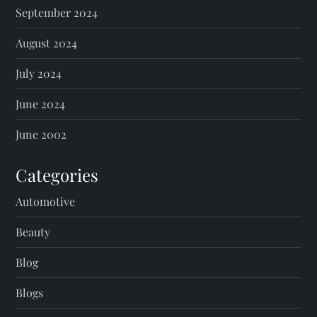
September 2024
August 2024
July 2024
June 2024
June 2002
Categories
Automotive
Beauty
Blog
Blogs