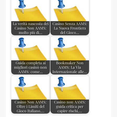
La verità nascosta dei
Casino Senza AAMS:
Casino Non AAMS:
La Nuova Frontiera
molto più di…
del Gioco…
Guida completa ai
Bookmaker Non
migliori casinò non
AAMS: La Via
AAMS: come…
Internazionale alle…
Casino Non AAMS:
Casino non AAMS:
Oltre i Limiti del
guida critica per
Gioco Italiano,…
capire rischi,…