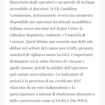
finanziaria degli operatori e un portale di reclamo
accessibile ai giocatori; la UK Gambling
Commission, notoriamente severa ma raramente
disponibile per operatori focalizzati su pubblico
italiano senza una base nel Regno Unito; la
Gibraltar Regulatory Authority e l’Autorità di
Curaçao. Quest’ultima, pur essendo una delle più
diffuse nel settore dei casino non AAMS, presenta
standard di vigilanza meno incisivi: è importante
distinguere tra le sotto-licenze di Curaçao e
quelle master, poiché la solidità dell’operatore
può variare notevolmente. Un indicatore di
serietà è la presenza di un
certificato RNG
rilasciato da un ente indipendente e la
partecipazione a sistemi di risoluzione alternativa
delle controversie come eCOGRA o The POGG.