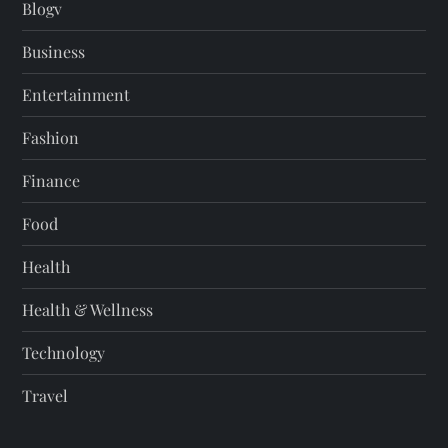
Blogv
Business
Entertainment
Fashion
Finance
Food
Health
Health & Wellness
Technology
Travel