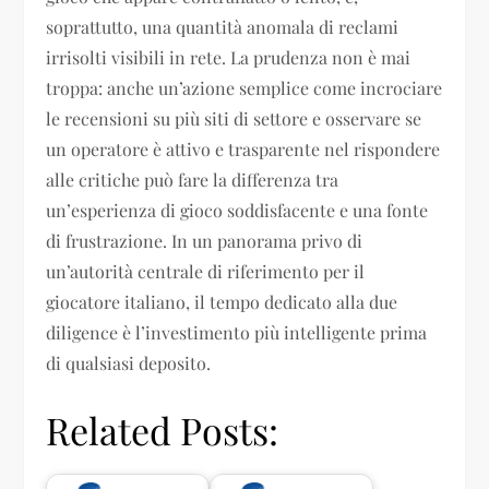
soprattutto, una quantità anomala di reclami
irrisolti visibili in rete. La prudenza non è mai
troppa: anche un’azione semplice come incrociare
le recensioni su più siti di settore e osservare se
un operatore è attivo e trasparente nel rispondere
alle critiche può fare la differenza tra
un’esperienza di gioco soddisfacente e una fonte
di frustrazione. In un panorama privo di
un’autorità centrale di riferimento per il
giocatore italiano, il tempo dedicato alla due
diligence è l’investimento più intelligente prima
di qualsiasi deposito.
Related Posts: