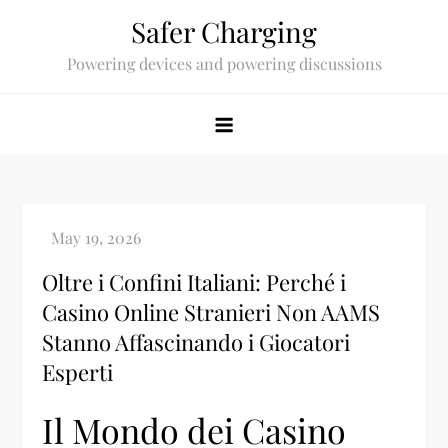
Skip
Safer Charging
to
Powering devices and powering discussions
content
Oltre i Confini Italiani: Perché i
Casino Online Stranieri Non AAMS
Stanno Affascinando i Giocatori
Esperti
Il Mondo dei Casino