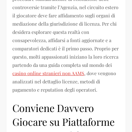
controversie tramite l’Agenzia, nel circuito estero
il giocatore deve fare affidamento sugli organi di
mediazione della giurisdizione di licenza. Per chi
desidera esplorare questa realtà con
consapevolezza, affidarsi a fonti aggiornate e a
comparatori dedicati è il primo passo. Proprio per
questo, molti appassionati iniziano la loro ricerca
partendo da una guida completa sul mondo dei
casino online stranieri non AAMS
, dove vengono
analizzati nel dettaglio licenze, metodi di
pagamento e reputation degli operatori.
Conviene Davvero
Giocare su Piattaforme