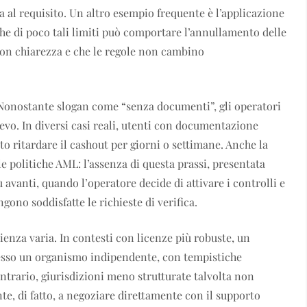
 al requisito. Un altro esempio frequente è l’applicazione
che di poco tali limiti può comportare l’annullamento delle
 con chiarezza e che le regole non cambino
. Nonostante slogan come “senza documenti”, gli operatori
evo. In diversi casi reali, utenti con documentazione
 ritardare il cashout per giorni o settimane. Anche la
le politiche AML: l’assenza di questa prassi, presentata
avanti, quando l’operatore decide di attivare i controlli e
no soddisfatte le richieste di verifica.
ienza varia. In contesti con licenze più robuste, un
esso un organismo indipendente, con tempistiche
ontrario, giurisdizioni meno strutturate talvolta non
te, di fatto, a negoziare direttamente con il supporto