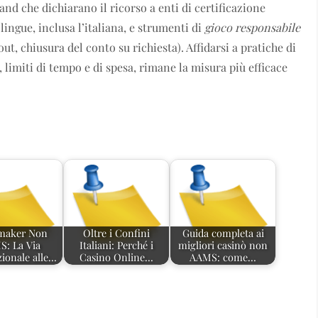
and che dichiarano il ricorso a enti di certificazione
 lingue, inclusa l’italiana, e strumenti di
gioco responsabile
ut, chiusura del conto su richiesta). Affidarsi a pratiche di
 limiti di tempo e di spesa, rimane la misura più efficace
maker Non
Oltre i Confini
Guida completa ai
: La Via
Italiani: Perché i
migliori casinò non
zionale alle…
Casino Online…
AAMS: come…