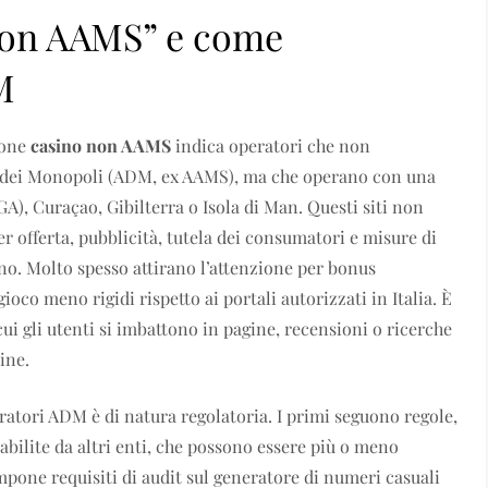
 non AAMS” e come
M
sione
casino non AAMS
indica operatori che non
 e dei Monopoli (ADM, ex AAMS), ma che operano con una
A), Curaçao, Gibilterra o Isola di Man. Questi siti non
r offerta, pubblicità, tutela dei consumatori e misure di
ano. Molto spesso attirano l’attenzione per bonus
gioco meno rigidi rispetto ai portali autorizzati in Italia. È
ui gli utenti si imbattono in pagine, recensioni o ricerche
ine.
ratori ADM è di natura regolatoria. I primi seguono regole,
abilite da altri enti, che possono essere più o meno
mpone requisiti di audit sul generatore di numeri casuali