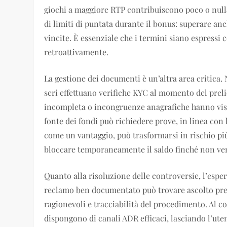
giochi a maggiore RTP contribuiscono poco o nulla
di limiti di puntata durante il bonus: superare an
vincite. È essenziale che i termini siano espressi
retroattivamente.
La gestione dei documenti è un’altra area critica
seri effettuano verifiche KYC al momento del preli
incompleta o incongruenze anagrafiche hanno visto
fonte dei fondi può richiedere prove, in linea con 
come un vantaggio, può trasformarsi in rischio più 
bloccare temporaneamente il saldo finché non vengo
Quanto alla risoluzione delle controversie, l’esper
reclamo ben documentato può trovare ascolto pr
ragionevoli e tracciabilità del procedimento. Al c
dispongono di canali ADR efficaci, lasciando l’uten