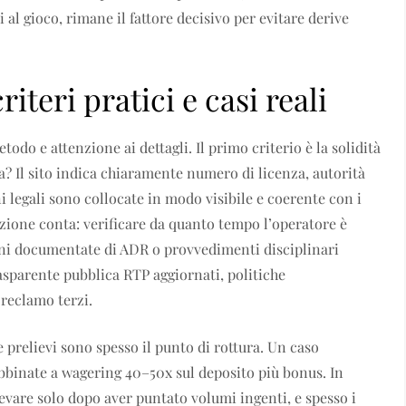
 al gioco, rimane il fattore decisivo per evitare derive
iteri pratici e casi reali
todo e attenzione ai dettagli. Il primo criterio è la solidità
a? Il sito indica chiaramente numero di licenza, autorità
i legali sono collocate in modo visibile e coerente con i
tazione conta: verificare da quanto tempo l’operatore è
ioni documentate di ADR o provvedimenti disciplinari
asparente pubblica RTP aggiornati, politiche
 reclamo terzi.
 prelievi sono spesso il punto di rottura. Un caso
bbinate a wagering 40–50x sul deposito più bonus. In
levare solo dopo aver puntato volumi ingenti, e spesso i