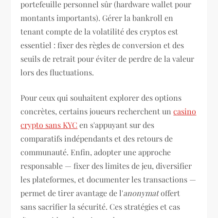
portefeuille personnel sûr (hardware wallet pour
montants importants). Gérer la bankroll en
tenant compte de la volatilité des cryptos est
essentiel : fixer des règles de conversion et des
seuils de retrait pour éviter de perdre de la valeur
lors des fluctuations.
Pour ceux qui souhaitent explorer des options
concrètes, certains joueurs recherchent un
casino
crypto sans KYC
en s'appuyant sur des
comparatifs indépendants et des retours de
communauté. Enfin, adopter une approche
responsable — fixer des limites de jeu, diversifier
les plateformes, et documenter les transactions —
permet de tirer avantage de l'
anonymat
offert
sans sacrifier la sécurité. Ces stratégies et cas