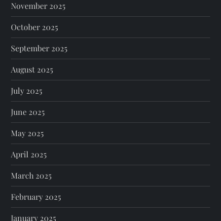
November 2025
October 2025
September 2025
August 2025
July 2025
June 2025
May 2025
April 2025
March 2025
February 2025
January 2025