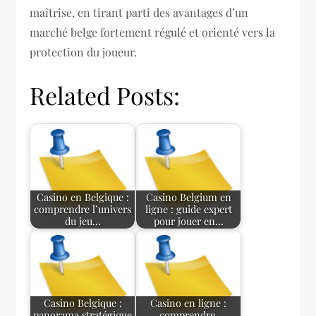
maîtrise, en tirant parti des avantages d’un
marché belge fortement régulé et orienté vers la
protection du joueur.
Related Posts:
Casino en Belgique :
Casino Belgium en
comprendre l’univers
ligne : guide expert
du jeu…
pour jouer en…
Casino Belgique :
Casino en ligne :
panorama stratégique
comprendre,