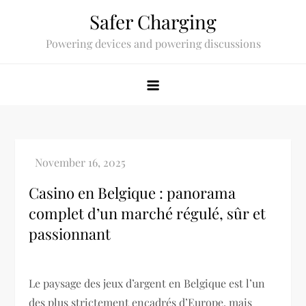
Skip
Safer Charging
to
Powering devices and powering discussions
content
Casino en Belgique : panorama
complet d’un marché régulé, sûr et
passionnant
Le paysage des jeux d’argent en Belgique est l’un
des plus strictement encadrés d’Europe, mais