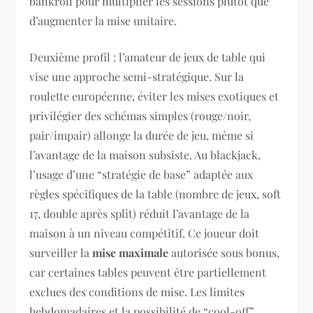
bankroll pour multiplier les sessions plutôt que
d’augmenter la mise unitaire.
Deuxième profil : l’amateur de jeux de table qui
vise une approche semi-stratégique. Sur la
roulette européenne, éviter les mises exotiques et
privilégier des schémas simples (rouge/noir,
pair/impair) allonge la durée de jeu, même si
l’avantage de la maison subsiste. Au blackjack,
l’usage d’une “stratégie de base” adaptée aux
règles spécifiques de la table (nombre de jeux, soft
17, double après split) réduit l’avantage de la
maison à un niveau compétitif. Ce joueur doit
surveiller la
mise maximale
autorisée sous bonus,
car certaines tables peuvent être partiellement
exclues des conditions de mise. Les limites
hebdomadaires et la possibilité de “cool-off”