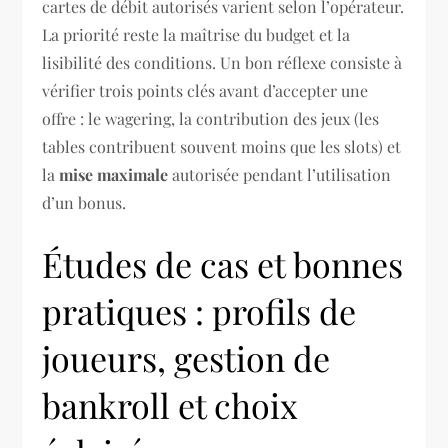
cartes de débit autorisés varient selon l’opérateur.
La priorité reste la maîtrise du budget et la
lisibilité des conditions. Un bon réflexe consiste à
vérifier trois points clés avant d’accepter une
offre : le wagering, la contribution des jeux (les
tables contribuent souvent moins que les slots) et
la
mise maximale
autorisée pendant l’utilisation
d’un bonus.
Études de cas et bonnes
pratiques : profils de
joueurs, gestion de
bankroll et choix