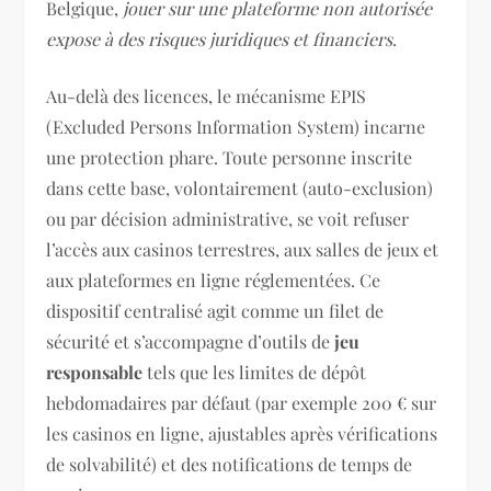
Belgique,
jouer sur une plateforme non autorisée
expose à des risques juridiques et financiers
.
Au-delà des licences, le mécanisme EPIS
(Excluded Persons Information System) incarne
une protection phare. Toute personne inscrite
dans cette base, volontairement (auto-exclusion)
ou par décision administrative, se voit refuser
l’accès aux casinos terrestres, aux salles de jeux et
aux plateformes en ligne réglementées. Ce
dispositif centralisé agit comme un filet de
sécurité et s’accompagne d’outils de
jeu
responsable
tels que les limites de dépôt
hebdomadaires par défaut (par exemple 200 € sur
les casinos en ligne, ajustables après vérifications
de solvabilité) et des notifications de temps de