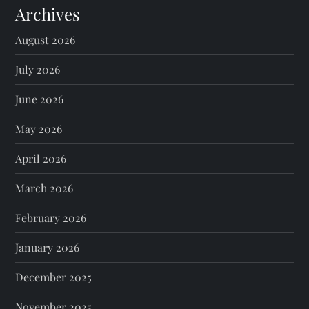
Archives
August 2026
July 2026
June 2026
May 2026
April 2026
March 2026
February 2026
January 2026
December 2025
November 2025