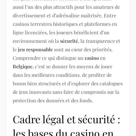
aussi l’un des plus attractifs pour les amateurs de
divertissement et d’adrénaline maîtrisée. Entre
casinos terrestres historiques et plateformes en
ligne licenciées, les joueurs bénéficient d’un
environnement où la
sécurité
, la
transparence
et
le
jeu responsable
sont au cœur des priorités.
Comprendre ce qui distingue un
casino
en
Belgique
, c’est se donner les moyens de jouer
dans les meilleures conditions, de profiter de
bonus bien structurés et d’explorer des catalogues
de jeux innovants sans faire de compromis sur la
protection des données et des fonds.
Cadre légal et sécurité :
les bases du casino en