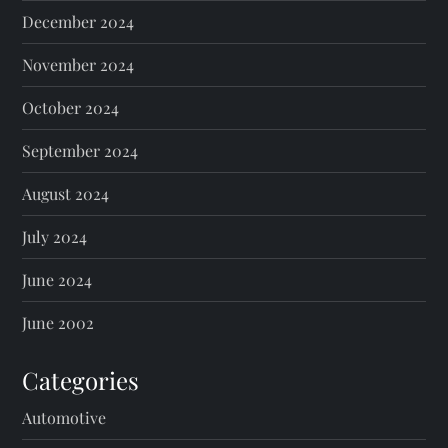
December 2024
November 2024
October 2024
September 2024
August 2024
July 2024
June 2024
June 2002
Categories
Automotive