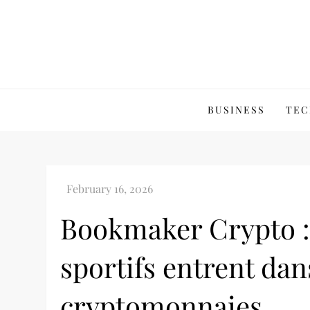
Skip
to
content
BUSINESS
TEC
Bookmaker Crypto :
sportifs entrent dans
cryptomonnaies