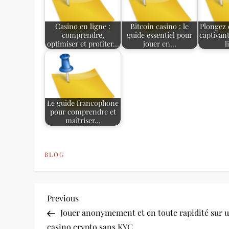
Casino en ligne :
Bitcoin casino : le
Plongez 
comprendre,
guide essentiel pour
captivan
optimiser et profiter…
jouer en…
l
Le guide francophone
pour comprendre et
maîtriser…
BLOG
P
Previous
Previous
Post
Jouer anonymement et en toute rapidité sur 
o
casino crypto sans KYC