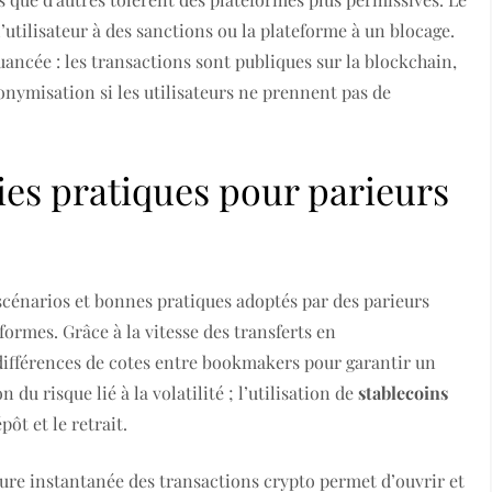
’utilisateur à des sanctions ou la plateforme à un blocage.
nuancée : les transactions sont publiques sur la blockchain,
onymisation si les utilisateurs ne prennent pas de
gies pratiques pour parieurs
s scénarios et bonnes pratiques adoptés par des parieurs
formes. Grâce à la vitesse des transferts en
différences de cotes entre bookmakers pour garantir un
n du risque lié à la volatilité ; l’utilisation de
stablecoins
ôt et le retrait.
ature instantanée des transactions crypto permet d’ouvrir et