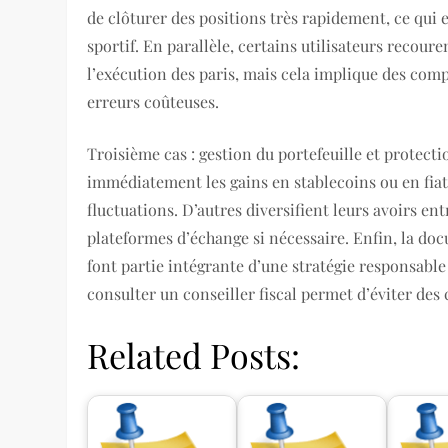
de clôturer des positions très rapidement, ce qui e
sportif. En parallèle, certains utilisateurs recour
l’exécution des paris, mais cela implique des comp
erreurs coûteuses.
Troisième cas : gestion du portefeuille et protecti
immédiatement les gains en stablecoins ou en fiat 
fluctuations. D’autres diversifient leurs avoirs ent
plateformes d’échange si nécessaire. Enfin, la doc
font partie intégrante d’une stratégie responsable 
consulter un conseiller fiscal permet d’éviter des
Related Posts: