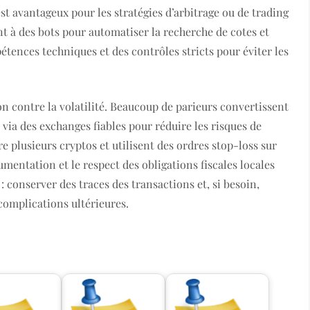
st avantageux pour les stratégies d’arbitrage ou de trading
ent à des bots pour automatiser la recherche de cotes et
étences techniques et des contrôles stricts pour éviter les
on contre la volatilité. Beaucoup de parieurs convertissent
via des exchanges fiables pour réduire les risques de
re plusieurs cryptos et utilisent des ordres stop-loss sur
umentation et le respect des obligations fiscales locales
: conserver des traces des transactions et, si besoin,
 complications ultérieures.