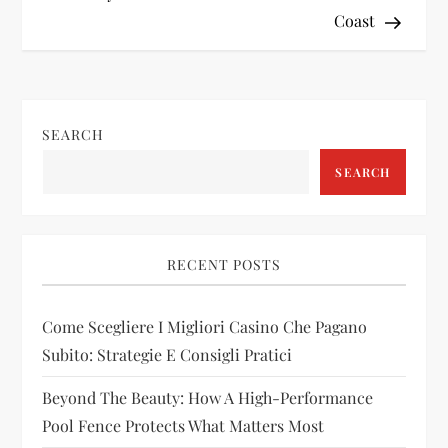
s
Coast
t
n
SEARCH
a
SEARCH
v
i
RECENT POSTS
g
Come Scegliere I Migliori Casino Che Pagano
a
Subito: Strategie E Consigli Pratici
t
Beyond The Beauty: How A High-Performance
i
Pool Fence Protects What Matters Most