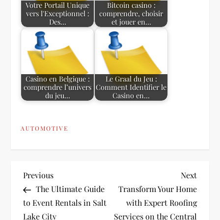
Votre Portail Unique
Bitcoin casino :
vers l'Exceptionnel :
comprendre, choisir
Des…
et jouer en…
Casino en Belgique :
Le Graal du Jeu :
comprendre l’univers
Comment Identifier le
du jeu…
Casino en…
AUTOMOTIVE
P
Previous
Next
Previous
Next
Post
Post
The Ultimate Guide
Transform Your Home
o
to Event Rentals in Salt
with Expert Roofing
Lake City
Services on the Central