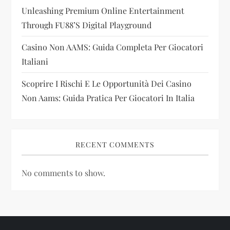
Unleashing Premium Online Entertainment
o
Through FU88’s Digital Playground
n
Casino Non AAMS: Guida Completa Per Giocatori
Italiani
Scoprire I Rischi E Le Opportunità Dei Casino
Non Aams: Guida Pratica Per Giocatori In Italia
RECENT COMMENTS
No comments to show.