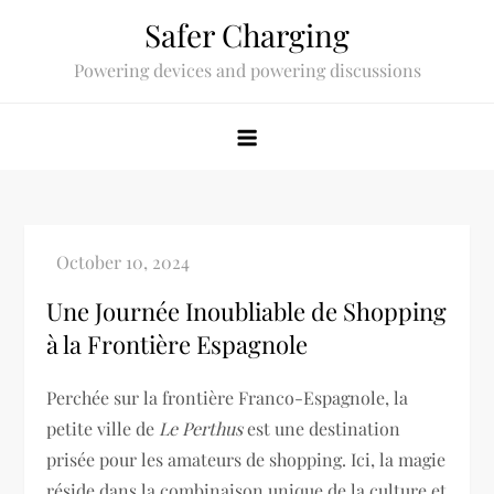
Skip
Safer Charging
to
Powering devices and powering discussions
content
Une Journée Inoubliable de Shopping
à la Frontière Espagnole
Perchée sur la frontière Franco-Espagnole, la
petite ville de
Le Perthus
est une destination
prisée pour les amateurs de shopping. Ici, la magie
réside dans la combinaison unique de la culture et