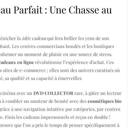
eau Parfait : Une Chasse au
dénicher la
idée cadeau
qui fera briller les yeux de son
ttant. Les centres commerciaux bondés et les boutiques
sformer un moment de plaisir en une source de stress.
cadeaux en ligne
révolutionne l’expérience d’achat. Ces
s sites de e-commerce ; elles sont des univers curatisés où
, sa qualité et sa capacité à émerveiller.
e cinéma avec un
DVD COLLECTOR
rare, à gâter un lecteur
u à combler un amateur de beauté avec des
cosmétiques bio
 grâce à une navigation intuitive par catégories, par centres
e. Finis les cadeaux impersonnels et reçus en double !
t prouve que l’on a pris le temps de penser spécifiquement à