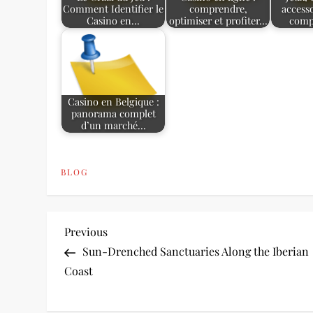
Comment Identifier le
comprendre,
accesso
Casino en…
optimiser et profiter…
comp
Casino en Belgique :
panorama complet
d’un marché…
BLOG
P
Previous
Previous
Post
Sun-Drenched Sanctuaries Along the Iberian
o
Coast
s