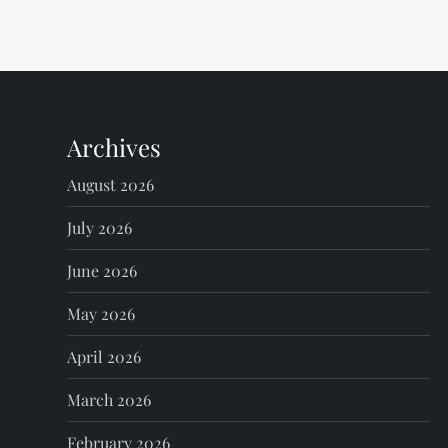
t
n
a
Archives
v
August 2026
i
July 2026
g
June 2026
a
May 2026
t
April 2026
i
March 2026
February 2026