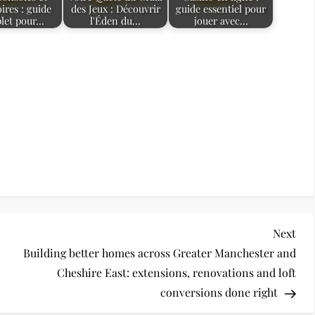
ires : guide
des Jeux : Découvrir
guide essentiel pour
let pour…
l'Éden du…
jouer avec…
Nex
Next
Pos
Building better homes across Greater Manchester and
Cheshire East: extensions, renovations and loft
conversions done right