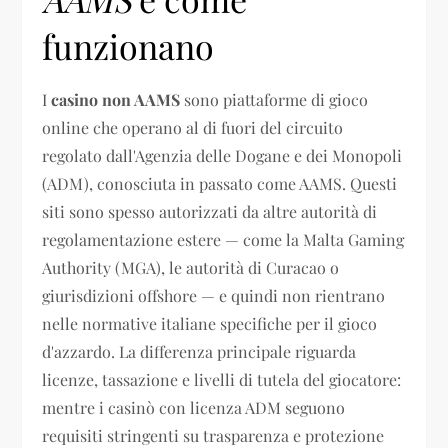
funzionano
I
casino non AAMS
sono piattaforme di gioco
online che operano al di fuori del circuito
regolato dall'Agenzia delle Dogane e dei Monopoli
(ADM), conosciuta in passato come AAMS. Questi
siti sono spesso autorizzati da altre autorità di
regolamentazione estere — come la Malta Gaming
Authority (MGA), le autorità di Curacao o
giurisdizioni offshore — e quindi non rientrano
nelle normative italiane specifiche per il gioco
d'azzardo. La differenza principale riguarda
licenze, tassazione e livelli di tutela del giocatore:
mentre i casinò con licenza ADM seguono
requisiti stringenti su trasparenza e protezione