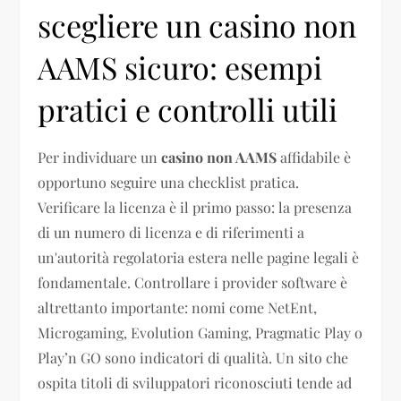
scegliere un casino non
AAMS sicuro: esempi
pratici e controlli utili
Per individuare un
casino non AAMS
affidabile è
opportuno seguire una checklist pratica.
Verificare la licenza è il primo passo: la presenza
di un numero di licenza e di riferimenti a
un'autorità regolatoria estera nelle pagine legali è
fondamentale. Controllare i provider software è
altrettanto importante: nomi come NetEnt,
Microgaming, Evolution Gaming, Pragmatic Play o
Play’n GO sono indicatori di qualità. Un sito che
ospita titoli di sviluppatori riconosciuti tende ad