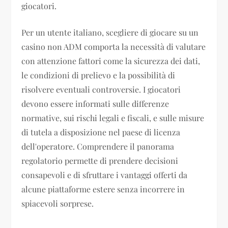
giocatori.
Per un utente italiano, scegliere di giocare su un
casino non ADM comporta la necessità di valutare
con attenzione fattori come la sicurezza dei dati,
le condizioni di prelievo e la possibilità di
risolvere eventuali controversie. I giocatori
devono essere informati sulle differenze
normative, sui rischi legali e fiscali, e sulle misure
di tutela a disposizione nel paese di licenza
dell'operatore. Comprendere il panorama
regolatorio permette di prendere decisioni
consapevoli e di sfruttare i vantaggi offerti da
alcune piattaforme estere senza incorrere in
spiacevoli sorprese.