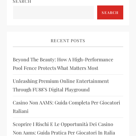
SEARCH
a
SEARCH
v
i
RECENT POSTS
g
Beyond The Beauty: How A High-Performance
a
Pool Fence Protects What Matters Most
t
Unleashing Premium Online Entertainment
i
Through FU88’s Digital Playground
Casino Non AAMS: Guida Completa Per Giocatori
o
Italiani
n
Scoprire I Rischi E Le Opportunità Dei Casino
Non Aams: Guida Pratica Per Giocatori In Italia