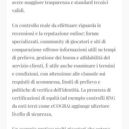
avere maggiore trasparenza e standard tecnici
validi.
Un controllo reale da effettuare riguarda le
recensioni e la reputazione online: forum
specializzati, community di giocatori e siti di
comparazione offrono informazioni utili su tempi
di prelievo, gestione dei bonus e affidabilità del
servizio clienti. È utile anche esaminare i termini
e condizioni, con attenzione alle clausole sui
requisiti di scommessa, limiti di prelievo e
politiche di verifica dell'identità. La presenza di
certificazioni di equità (ad esempio controlli RNG
da enti terzi come eCOGRA) aggiunge ulteriore
livello di sicurezza.
Un esempio pratico: molti giocatori che optano