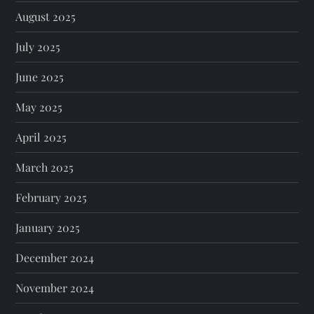
August 2025
July 2025
June 2025
May 2025
April 2025
March 2025
February 2025
January 2025
December 2024
November 2024