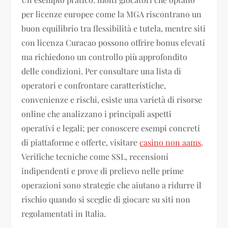
per licenze europee come la MGA riscontrano un
buon equilibrio tra flessibilità e tutela, mentre siti
con licenza Curacao possono offrire bonus elevati
ma richiedono un controllo più approfondito
delle condizioni. Per consultare una lista di
operatori e confrontare caratteristiche,
convenienze e rischi, esiste una varietà di risorse
online che analizzano i principali aspetti
operativi e legali; per conoscere esempi concreti
di piattaforme e offerte, visitare
casino non aams
.
Verifiche tecniche come SSL, recensioni
indipendenti e prove di prelievo nelle prime
operazioni sono strategie che aiutano a ridurre il
rischio quando si sceglie di giocare su siti non
regolamentati in Italia.