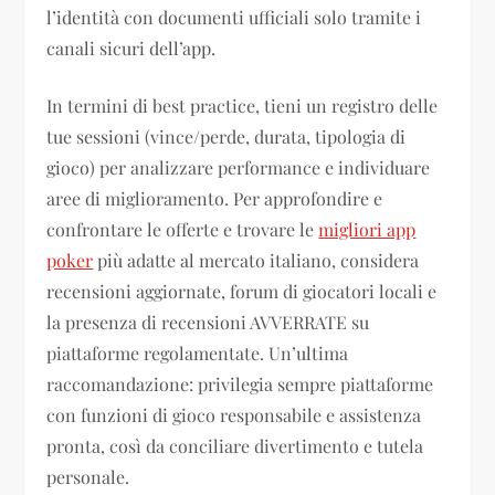
l’identità con documenti ufficiali solo tramite i
canali sicuri dell’app.
In termini di best practice, tieni un registro delle
tue sessioni (vince/perde, durata, tipologia di
gioco) per analizzare performance e individuare
aree di miglioramento. Per approfondire e
confrontare le offerte e trovare le
migliori app
poker
più adatte al mercato italiano, considera
recensioni aggiornate, forum di giocatori locali e
la presenza di recensioni AVVERRATE su
piattaforme regolamentate. Un’ultima
raccomandazione: privilegia sempre piattaforme
con funzioni di gioco responsabile e assistenza
pronta, così da conciliare divertimento e tutela
personale.