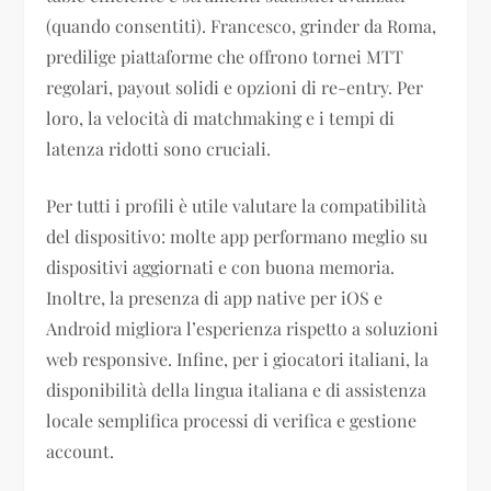
(quando consentiti). Francesco, grinder da Roma,
predilige piattaforme che offrono tornei MTT
regolari, payout solidi e opzioni di re-entry. Per
loro, la velocità di matchmaking e i tempi di
latenza ridotti sono cruciali.
Per tutti i profili è utile valutare la compatibilità
del dispositivo: molte app performano meglio su
dispositivi aggiornati e con buona memoria.
Inoltre, la presenza di app native per iOS e
Android migliora l’esperienza rispetto a soluzioni
web responsive. Infine, per i giocatori italiani, la
disponibilità della lingua italiana e di assistenza
locale semplifica processi di verifica e gestione
account.