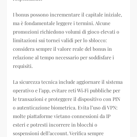
I bonus possono incrementare il capitale iniziale,
ma è fondamentale leggere i termini. Alcune
promozioni richiedono volumi di gioco elevati o
limitazioni sui tornei validi per lo sblocco:
considera sempre il valore reale del bonus in
relazione al tempo necessario per soddisfare i
requisiti.
La sicurezza tecnica include aggiornare il sistema
operativo e l’app, evitare reti Wi‑Fi pubbliche per
le transazioni e proteggere il dispositivo con PIN
o autenticazione biometrica. Evita l’uso di VPN:
molte piattaforme vietano connessioni da IP
esteri e potresti incorrere in blocchi o
sospensioni dell’account. Verifica sempre