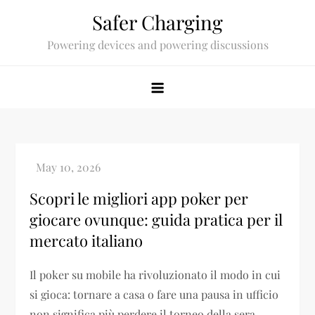
Skip
Safer Charging
to
Powering devices and powering discussions
content
Scopri le migliori app poker per
giocare ovunque: guida pratica per il
mercato italiano
Il poker su mobile ha rivoluzionato il modo in cui
si gioca: tornare a casa o fare una pausa in ufficio
non significa più perdere il torneo della sera.