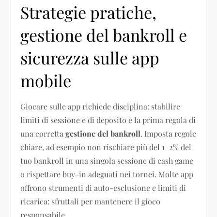
Strategie pratiche,
gestione del bankroll e
sicurezza sulle app
mobile
Giocare sulle app richiede disciplina: stabilire
limiti di sessione e di deposito è la prima regola di
una corretta
gestione del bankroll
. Imposta regole
chiare, ad esempio non rischiare più del 1–2% del
tuo bankroll in una singola sessione di cash game
o rispettare buy-in adeguati nei tornei. Molte app
offrono strumenti di auto-esclusione e limiti di
ricarica: sfruttali per mantenere il gioco
responsabile.