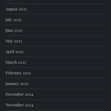
August 2025
July 2025
June 2025
May 2025
April 2025
March 2025
February 2025
January 2025
December 2024
November 2024