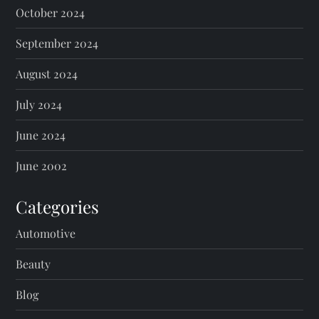
October 2024
September 2024
August 2024
July 2024
June 2024
June 2002
Categories
Automotive
Beauty
Blog