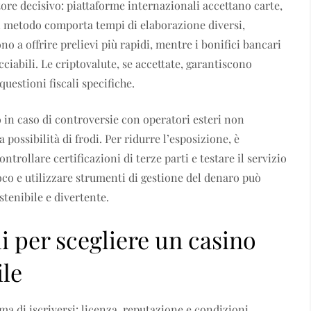
ore decisivo: piattaforme internazionali accettano carte,
gni metodo comporta tempi di elaborazione diversi,
no a offrire prelievi più rapidi, mentre i bonifici bancari
ciabili. Le criptovalute, se accettate, garantiscono
uestioni fiscali specifiche.
so in caso di controversie con operatori esteri non
a possibilità di frodi. Per ridurre l’esposizione, è
ntrollare certificazioni di terze parti e testare il servizio
gioco e utilizzare strumenti di gestione del denaro può
stenibile e divertente.
i per scegliere un casino
ile
ma di iscriversi: licenza, reputazione e condizioni