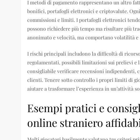
I metodi di pagamento rappresentano un altro fatt
bonifici, portafogli elettronici e criptovalute. O
commissioni e limiti. I portafogli elettronici tendo
possono richiedere più tempo ma risultare più trac
anonimato e velocità, ma comportano volatilità e q
I rischi principali includono la difficoltà di ricor
regolamentati, possibili limitazioni sui prelievi e l
consigliabile verificare recensioni indipendenti, co
clienti. Tenere sotto controllo i propri limiti di 
aiutare a trasformare l’esperienza in un’attività so
Esempi pratici e consigl
online straniero affidab
Molti giocatori basilmente valutano tre criteri pri