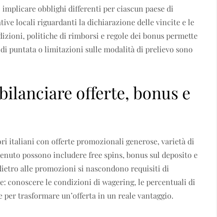
uò implicare obblighi differenti per ciascun paese di
ve locali riguardanti la dichiarazione delle vincite e le
dizioni, politiche di rimborsi e regole dei bonus permette
i di puntata o limitazioni sulle modalità di prelievo sono
bilanciare offerte, bonus e
ri italiani con offerte promozionali generose, varietà di
envenuto possono includere free spins, bonus sul deposito e
dietro alle promozioni si nascondono requisiti di
 conoscere le condizioni di wagering, le percentuali di
e per trasformare un’offerta in un reale vantaggio.