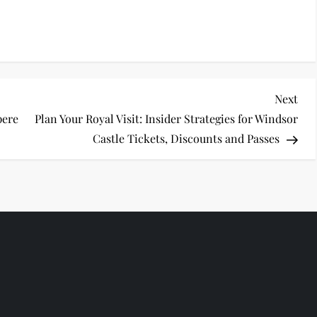
Nex
Next
Pos
pere
Plan Your Royal Visit: Insider Strategies for Windsor
Castle Tickets, Discounts and Passes