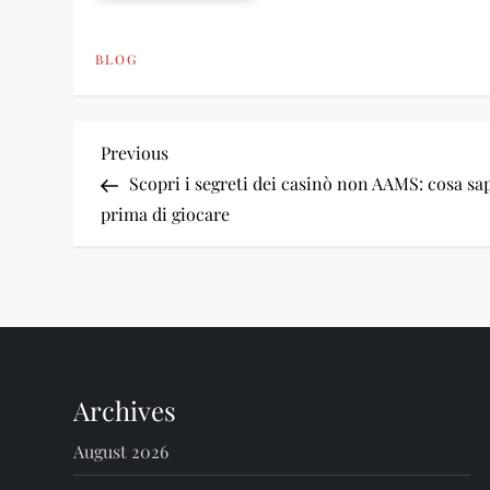
BLOG
P
Previous
Previous
Post
Scopri i segreti dei casinò non AAMS: cosa sa
o
prima di giocare
s
t
n
Archives
a
August 2026
v