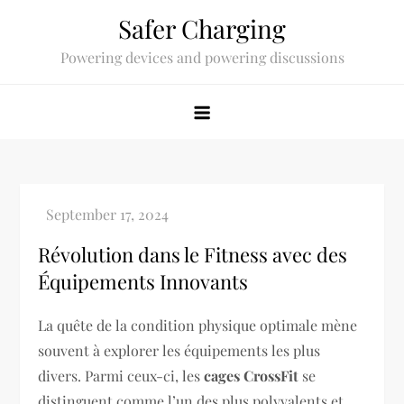
Skip
Safer Charging
to
Powering devices and powering discussions
content
Révolution dans le Fitness avec des
Équipements Innovants
La quête de la condition physique optimale mène
souvent à explorer les équipements les plus
divers. Parmi ceux-ci, les
cages CrossFit
se
distinguent comme l’un des plus polyvalents et