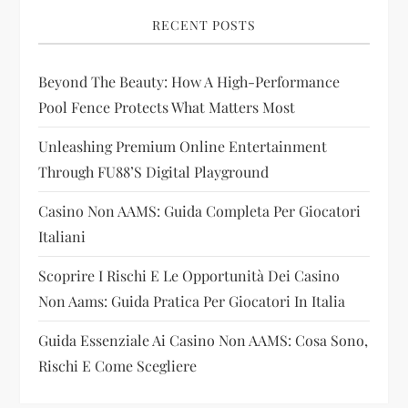
i
RECENT POSTS
g
Beyond The Beauty: How A High-Performance
a
Pool Fence Protects What Matters Most
t
Unleashing Premium Online Entertainment
i
Through FU88’s Digital Playground
Casino Non AAMS: Guida Completa Per Giocatori
o
Italiani
n
Scoprire I Rischi E Le Opportunità Dei Casino
Non Aams: Guida Pratica Per Giocatori In Italia
Guida Essenziale Ai Casino Non AAMS: Cosa Sono,
Rischi E Come Scegliere