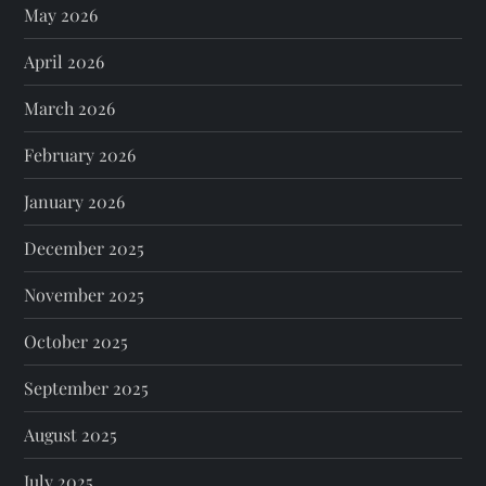
May 2026
April 2026
March 2026
February 2026
January 2026
December 2025
November 2025
October 2025
September 2025
August 2025
July 2025