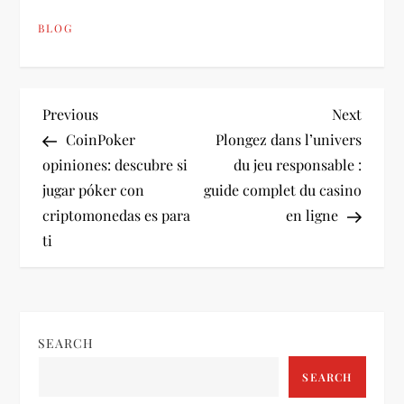
BLOG
P
Previous
Next
Previous
Next
Post
Post
CoinPoker
Plongez dans l’univers
o
opiniones: descubre si
du jeu responsable :
jugar póker con
guide complet du casino
s
criptomonedas es para
en ligne
t
ti
n
a
SEARCH
v
SEARCH