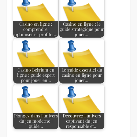
Casino en ligne :
Casino en ligne : le
comprendre,
guide stratégique pour
optimiser et profiter…
jouer…
Casino Belgium en
Le guide essentiel du
ligne : guide expert
casino en ligne pour
pour jouer en…
jouer…
Plongez dans l'univers
Découvrez l'univers
du jeu moderne :
captivant du jeu
guide…
responsable et…