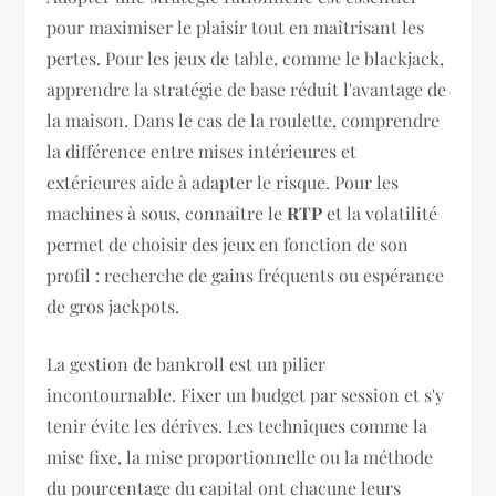
pour maximiser le plaisir tout en maîtrisant les
pertes. Pour les jeux de table, comme le blackjack,
apprendre la stratégie de base réduit l'avantage de
la maison. Dans le cas de la roulette, comprendre
la différence entre mises intérieures et
extérieures aide à adapter le risque. Pour les
machines à sous, connaître le
RTP
et la volatilité
permet de choisir des jeux en fonction de son
profil : recherche de gains fréquents ou espérance
de gros jackpots.
La gestion de bankroll est un pilier
incontournable. Fixer un budget par session et s'y
tenir évite les dérives. Les techniques comme la
mise fixe, la mise proportionnelle ou la méthode
du pourcentage du capital ont chacune leurs