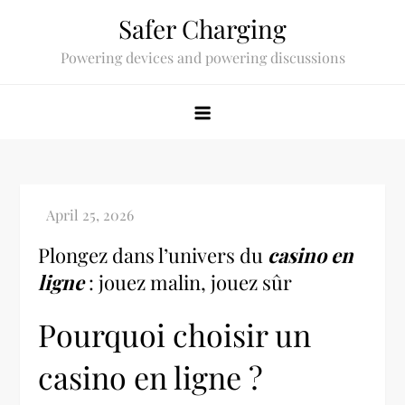
Skip
Safer Charging
to
Powering devices and powering discussions
content
Plongez dans l’univers du
casino en
ligne
: jouez malin, jouez sûr
Pourquoi choisir un
casino en ligne ?