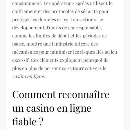
constamment. Les opérateurs agréés utilisent le
chiffrement et des protocoles de sécurité pour
protéger les données et les transactions. Le
développement d'outils de jeu responsable,
comme les limites de dépôt et les périodes de
pause, montre que l'industrie intègre des
mécanismes pour minimiser les risques liés au jeu
excessif. Ces éléments expliquent pourquoi de
plus en plus de personnes se tournent vers le
casino en ligne
.
Comment reconnaître
un casino en ligne
fiable ?