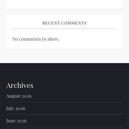
RECENT COMMENTS
No comments to show.
Archives
August 2026
July 2026
June 2026