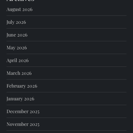
August 2026
July 2026
June 2026
May 2026
April 2026
March 2026
February 2026
January 2026
December 2025
November 2025