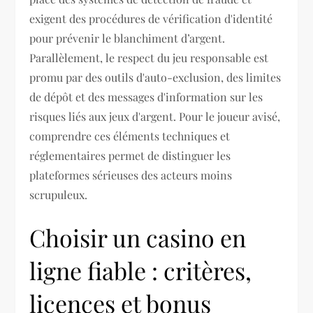
exigent des procédures de vérification d'identité
pour prévenir le blanchiment d’argent.
Parallèlement, le respect du jeu responsable est
promu par des outils d'auto-exclusion, des limites
de dépôt et des messages d'information sur les
risques liés aux jeux d'argent. Pour le joueur avisé,
comprendre ces éléments techniques et
réglementaires permet de distinguer les
plateformes sérieuses des acteurs moins
scrupuleux.
Choisir un casino en
ligne fiable : critères,
licences et bonus