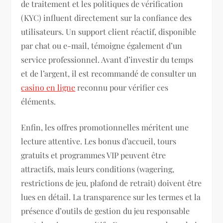
de traitement et les politiques de vérification
(KYC) influent directement sur la confiance des
utilisateurs. Un support client réactif, disponible
par chat ou e-mail, témoigne également d’un
service professionnel. Avant d’investir du temps
et de l’argent, il est recommandé de consulter un
casino en ligne
reconnu pour vérifier ces
éléments.
Enfin, les offres promotionnelles méritent une
lecture attentive. Les bonus d’accueil, tours
gratuits et programmes VIP peuvent être
attractifs, mais leurs conditions (wagering,
restrictions de jeu, plafond de retrait) doivent être
lues en détail. La transparence sur les termes et la
présence d’outils de gestion du jeu responsable