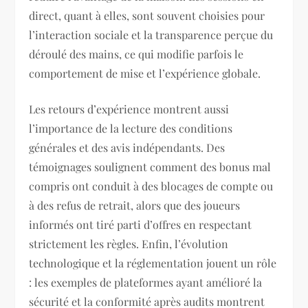
direct, quant à elles, sont souvent choisies pour
l’interaction sociale et la transparence perçue du
déroulé des mains, ce qui modifie parfois le
comportement de mise et l’expérience globale.
Les retours d’expérience montrent aussi
l’importance de la lecture des conditions
générales et des avis indépendants. Des
témoignages soulignent comment des bonus mal
compris ont conduit à des blocages de compte ou
à des refus de retrait, alors que des joueurs
informés ont tiré parti d’offres en respectant
strictement les règles. Enfin, l’évolution
technologique et la réglementation jouent un rôle
: les exemples de plateformes ayant amélioré la
sécurité et la conformité après audits montrent