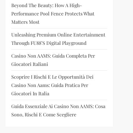
Beyond The Beauty: How A High-
Performance Pool Fence Protects What
Matters Most
Unleashing Premium Online Entertainment
Through FU88’s Digital Playground
Casino Non AAMS: Guida Completa Per
Giocatori Italiani
Scoprire I Rischi E Le Opportunità Dei
Casino Non Aams: Guida Pratica Per
Giocatori In Italia
Guida Essenziale Ai Casino Non AAMS: Cosa
Sono, Rischi E Come Scegliere