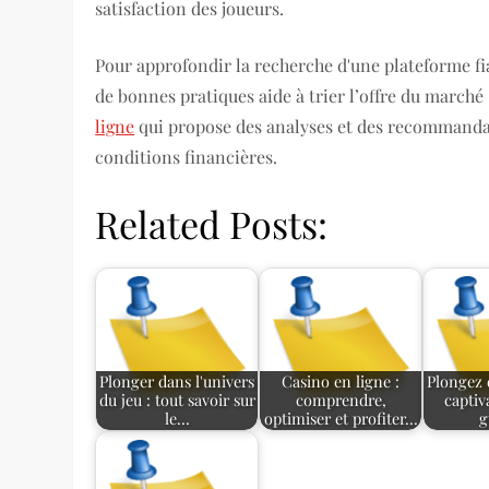
satisfaction des joueurs.
Pour approfondir la recherche d'une plateforme fi
de bonnes pratiques aide à trier l’offre du marché
ligne
qui propose des analyses et des recommandatio
conditions financières.
Related Posts:
Plonger dans l'univers
Casino en ligne :
Plongez 
du jeu : tout savoir sur
comprendre,
captiv
le…
optimiser et profiter…
g