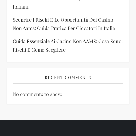
o
Italiani
n
Scoprire I Rischi E Le Opportunità Dei Casino
Non Aams: Guida Pratica Per Giocatori In Italia
Guida Essenziale Ai Casino Non AAMS: Cosa Sono,
Rischi E Come Scegliere
RECENT COMMENTS
No comments to show.