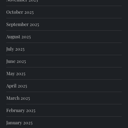
October 2025
September 2025
August 2025
July 2025
June 2025
May 2025
April 2025
March 2025
February 2025
January 2025