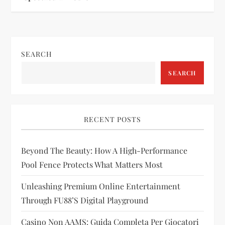
t
n
SEARCH
a
SEARCH
v
i
RECENT POSTS
g
Beyond The Beauty: How A High-Performance
a
Pool Fence Protects What Matters Most
t
Unleashing Premium Online Entertainment
i
Through FU88’s Digital Playground
Casino Non AAMS: Guida Completa Per Giocatori