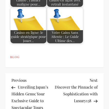
casino : l’astuce
casino en ligne avec
maligne pour…
retrait instantané
Casino en ligne: le
Votre Gains Sans
guide stratégique pour
Attente : Le Guide
jouer…
Ultime des…
BLOG
P
Previous
Next
Previous
Next
Post
Post
Unveiling Japan’s
Discover the Pinnacle of
o
Hidden Gems: Your
Sophistication with
Exclusive Guide to
Luxury138
s
Spectacular Tours