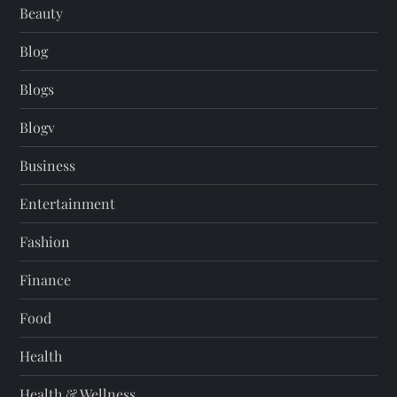
Beauty
Blog
Blogs
Blogv
Business
Entertainment
Fashion
Finance
Food
Health
Health & Wellness