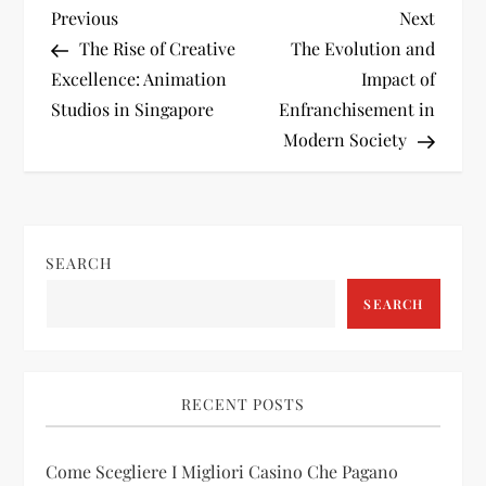
P
Previous
Next
Previous
Next
Post
Post
The Rise of Creative
The Evolution and
o
Excellence: Animation
Impact of
Studios in Singapore
Enfranchisement in
s
Modern Society
t
n
SEARCH
a
SEARCH
v
i
RECENT POSTS
g
Come Scegliere I Migliori Casino Che Pagano