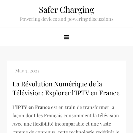
Skip
Safer Charging
to
Powering devices and powering discussions
content
La Révolution Numérique de la
Télévision: Explorer l’IPTV en France
L’
IPTV en France
est en train de transformer la
façon dont les Français consomment la télévision.
Avec une flexibilité incomparable et une vaste
gamme de contenus, cette technologie redéfinit le