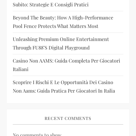
a
Subito: Strategie E Consigli Pratici
t
Beyond The Beauty: How A High-Performance
i
Pool Fence Protects What Matters Most
Unleashing Premium Online Entertainment
o
Through FU88’s Digital Playground
n
Casino Non AAMS: Guida Completa Per Giocatori
Italiani
Scoprire I Rischi E Le Opportunità Dei Casino
Non Aams: Guida Pratica Per Giocatori In Italia
RECENT COMMENTS
No comments to show.