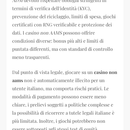
ADM
devono rispettare obblighi stringenti in
termini di verifica dell'identità (KYC),
prevenzione del riciclaggio, limiti di spesa, giochi
certificati con RNG verificabile e protezione dei
dati. I
casino non AAMS
possono offrire
condizioni diverse: bonus più alti e limiti di
puntata differenti, ma con standard di controllo
meno trasparenti.
Dal punto di vista legale, giocare su un
casino non
aams
non è automaticamente illecito per un
utente italiano, ma comporta rischi pratici. Le
modalità di pagamento possono essere meno
chiare, i prelievi soggetti a politiche complesse e
la possibilità di ricorrere a tutele legali italiane è
più limitata. Inoltre, i giochi potrebbero non
essere sottoposti agli stessi test di equità,