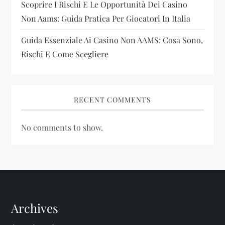
Scoprire I Rischi E Le Opportunità Dei Casino
Non Aams: Guida Pratica Per Giocatori In Italia
Guida Essenziale Ai Casino Non AAMS: Cosa Sono,
Rischi E Come Scegliere
RECENT COMMENTS
No comments to show.
Archives