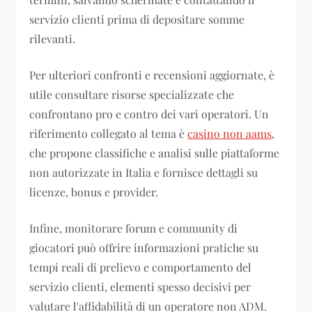
servizio clienti prima di depositare somme
rilevanti.
Per ulteriori confronti e recensioni aggiornate, è
utile consultare risorse specializzate che
confrontano pro e contro dei vari operatori. Un
riferimento collegato al tema è
casino non aams
,
che propone classifiche e analisi sulle piattaforme
non autorizzate in Italia e fornisce dettagli su
licenze, bonus e provider.
Infine, monitorare forum e community di
giocatori può offrire informazioni pratiche su
tempi reali di prelievo e comportamento del
servizio clienti, elementi spesso decisivi per
valutare l'affidabilità di un operatore non ADM.