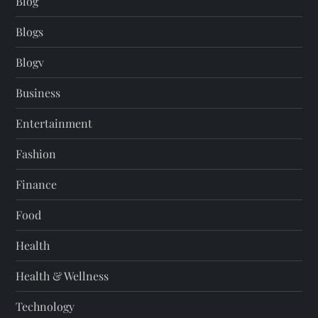
Blog
Blogs
Blogv
Business
Entertainment
Fashion
Finance
Food
Health
Health & Wellness
Technology