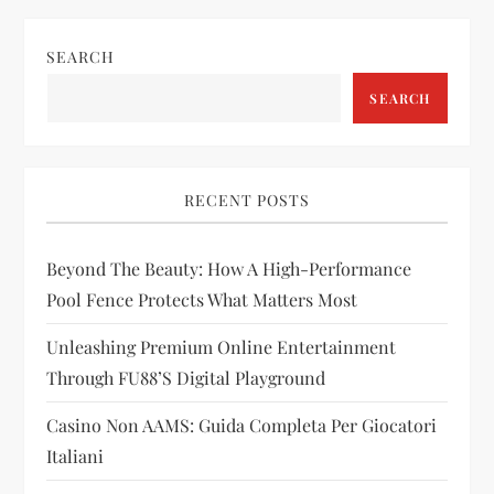
a
SEARCH
v
SEARCH
i
g
RECENT POSTS
a
Beyond The Beauty: How A High-Performance
t
Pool Fence Protects What Matters Most
i
Unleashing Premium Online Entertainment
Through FU88’s Digital Playground
o
Casino Non AAMS: Guida Completa Per Giocatori
n
Italiani