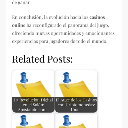
de ganar.
En conclusión, la evolución hacia los
casinos
online
ha reconfigurado el panorama del juego,
ofreciendo nuevas oportunidades y emocionantes
experiencias para jugadores de todo el mundo.
Related Posts:
La Revolución Digital
El Auge de los Casinos
en el Salón:
con Criptomonedas:
Apostando con…
Una…