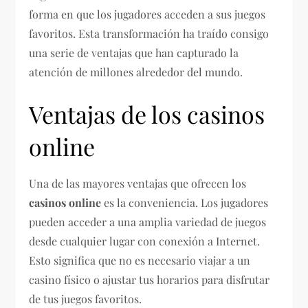
forma en que los jugadores acceden a sus juegos
favoritos. Esta transformación ha traído consigo
una serie de ventajas que han capturado la
atención de millones alrededor del mundo.
Ventajas de los casinos
online
Una de las mayores ventajas que ofrecen los
casinos online
es la conveniencia. Los jugadores
pueden acceder a una amplia variedad de juegos
desde cualquier lugar con conexión a Internet.
Esto significa que no es necesario viajar a un
casino físico o ajustar tus horarios para disfrutar
de tus juegos favoritos.