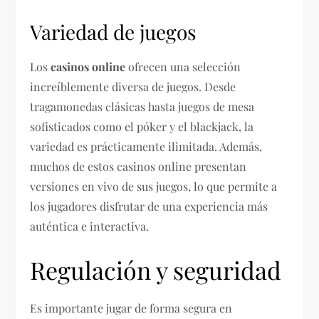
Variedad de juegos
Los
casinos online
ofrecen una selección
increíblemente diversa de juegos. Desde
tragamonedas clásicas hasta juegos de mesa
sofisticados como el póker y el blackjack, la
variedad es prácticamente ilimitada. Además,
muchos de estos casinos online presentan
versiones en vivo de sus juegos, lo que permite a
los jugadores disfrutar de una experiencia más
auténtica e interactiva.
Regulación y seguridad
Es importante jugar de forma segura en