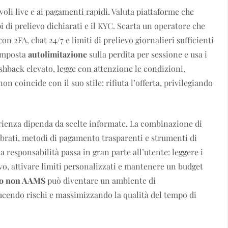
voli live e ai pagamenti rapidi. Valuta piattaforme che
i di prelievo dichiarati e il KYC. Scarta un operatore che
n 2FA, chat 24/7 e limiti di prelievo giornalieri sufficienti
, imposta
autolimitazione
sulla perdita per sessione e usa i
shback elevato, legge con attenzione le condizioni,
 coincide con il suo stile: rifiuta l’offerta, privilegiando
rienza dipenda da scelte informate. La combinazione di
ibrati, metodi di pagamento trasparenti e strumenti di
a responsabilità passa in gran parte all’utente: leggere i
ievo, attivare limiti personalizzati e mantenere un budget
no non AAMS
può diventare un ambiente di
ucendo rischi e massimizzando la qualità del tempo di