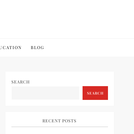
UCATION
BLOG
SEARCH
SEARCH
RECENT POSTS