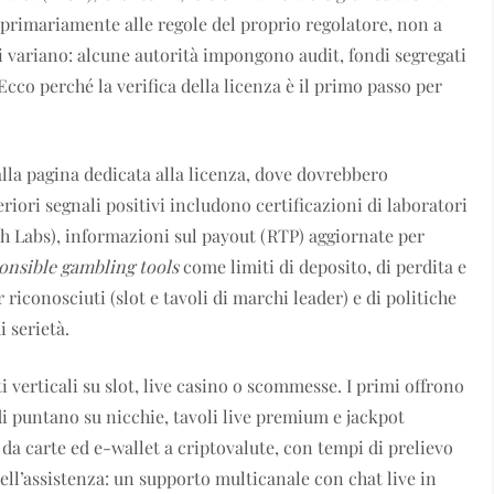
e primariamente alle regole del proprio regolatore, non a
li variano: alcune autorità impongono audit, fondi segregati
 Ecco perché la verifica della licenza è il primo passo per
alla pagina dedicata alla licenza, dove dovrebbero
iori segnali positivi includono certificazioni di laboratori
 Labs), informazioni sul payout (RTP) aggiornate per
onsible gambling tools
come limiti di deposito, di perdita e
riconosciuti (slot e tavoli di marchi leader) e di politiche
 serietà.
ti verticali su slot, live casino o scommesse. I primi offrono
ndi puntano su nicchie, tavoli live premium e jackpot
da carte ed e-wallet a criptovalute, con tempi di prelievo
 dell’assistenza: un supporto multicanale con chat live in