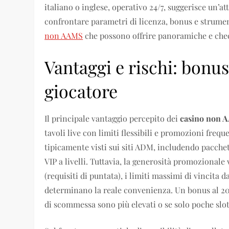
italiano o inglese, operativo 24/7, suggerisce un’at
confrontare parametri di licenza, bonus e strumen
non AAMS
che possono offrire panoramiche e check
Vantaggi e rischi: bonus
giocatore
Il principale vantaggio percepito dei
casino non 
tavoli live con limiti flessibili e promozioni freq
tipicamente visti sui siti ADM, includendo pacchet
VIP a livelli. Tuttavia, la generosità promozionale 
(requisiti di puntata), i limiti massimi di vincita d
determinano la reale convenienza. Un bonus al 200
di scommessa sono più elevati o se solo poche slo