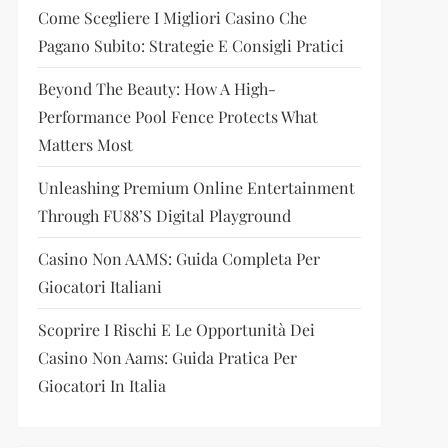
Come Scegliere I Migliori Casino Che
Pagano Subito: Strategie E Consigli Pratici
Beyond The Beauty: How A High-
Performance Pool Fence Protects What
Matters Most
Unleashing Premium Online Entertainment
Through FU88’s Digital Playground
Casino Non AAMS: Guida Completa Per
Giocatori Italiani
Scoprire I Rischi E Le Opportunità Dei
Casino Non Aams: Guida Pratica Per
Giocatori In Italia