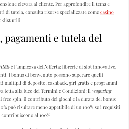
tenzione elevata al cliente. Per approfondire il tema e
ti di tutela, consulta risorse specializzate come
casino
list utili.
, pagamenti e tutela del
AAMS
è l’ampiezza dell’offerta: librerie di slot innovative,
uenti. I bonus di benvenuto possono superare quelli
ti multipli di deposito, cashback, giri gratis e programmi
va letta alla luce dei Termini e Condizioni: il
wagering
ai free spin, il contributo dei giochi e la durata del bonus
% può risultare meno appetibile di un 100% se i requisiti
t contribuiscono al 100%.