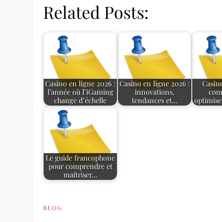
Related Posts:
Casino en ligne 2026 :
Casino en ligne 2026 :
Casino
l’année où l’iGaming
innovations,
com
change d’échelle
tendances et…
optimise
Le guide francophone
pour comprendre et
maîtriser…
BLOG