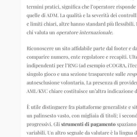
termini pratici, significa che l’operatore rispond
quelle di ADM. La qualità e la severità dei control
e limiti chiari, altre hanno standard più flessibili.
chi valuta un
operatore internazionale
.
Riconoscere un sito affidabile parte dal footer e d
comparire numero, ente regolatore e recapiti. Ulter
indipendenti per l’RNG (ad esempio eCOGRA, iTech
singolo gioco e una sezione trasparente sulle
resp
autoesclusione volontaria. La presenza di provider 
AML/KYC chiare costituisce un’altra indicazione di
È utile distinguere fra piattaforme generaliste e si
un palinsesto vasto, con migliaia di titoli; i seco
progressivi. Gli
strumenti di pagamento
spaziano 
variabili. Un altro segnale da valutare è la lingua