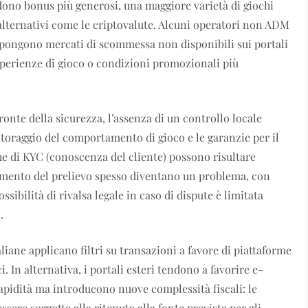
ono bonus più generosi, una maggiore varietà di giochi
 alternativi come le criptovalute. Alcuni operatori non ADM
ropongono mercati di scommessa non disponibili sui portali
sperienze di gioco o condizioni promozionali più
ronte della sicurezza, l’assenza di un controllo locale
nitoraggio del comportamento di gioco e le garanzie per il
e di KYC (conoscenza del cliente) possono risultare
omento del prelievo spesso diventano un problema, con
ssibilità di rivalsa legale in caso di dispute è limitata
.
iane applicano filtri su transazioni a favore di piattaforme
. In alternativa, i portali esteri tendono a favorire e-
rapidità ma introducono nuove complessità fiscali: le
ere soggette alla ritenuta alla fonte prevista per gli