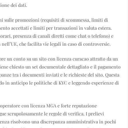
ione dei dati.
ni sulle promozioni (requisiti di scommessa, limiti di
nto accettati e limiti per transazioni in valuta estera.
 orari, presenza di canali diretti come chat o telefono) e
ell’UE, che facilita vie legali in caso di controversie.
pre un conto su un sito con licenza curacao attratto da un
 viene chiesto un set documentale dettagliato e il pagamento
anze tra i documenti inviati e le richieste del sito. Questa
do in anticipo le politiche di KYC e leggendo esperienze di
 operatore con licenza MGA e forte reputazione
gue scrupolosamente le regole di verifica. I prelievi
istenza risolvono una discrepanza amministrativa in pochi