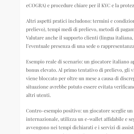
eCOGRA) e procedure chiare per il KYC e la protez
Altri aspetti pratici includono: termini e condizio
prelievo), tempi medi di prelievo, metodi di pagame
Valutare anche il supporto clienti (lingua italiana,
l’eventuale presenza di una sede o rappresentanza n
Esempio reale di scenario: un giocatore italiano a
bonus elevato. Al primo tentativo di prelievo, gli
viene bloccato per oltre un mese a causa di discrep
situazione avrebbe potuto essere evitata verifican
altri utenti.
Contro-esempio positivo: un giocatore sceglie un
internazionale, utilizza un e-wallet affidabile e se
avvengono nei tempi dichiarati e i servizi di ass