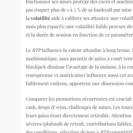
fractionner ses mises protège des excès et amélior
pas risquer plus de 1 à 2 % de sa bankroll par mise 
la
volatilité
aide à calibrer ses attentes: une volat
mais plus espacés; une volatilité faible procure d
et la durée de session en fonction de ce paramètre
Le
RTP
influence la valeur attendue à long terme. 
mathématique, sans garantir de gains à court term
blackjack diminue l’avantage de la maison; à la ro
(européenne vs américaine) influence aussi cet avan
faiblement coûteux, apportent une dimension com
Comparer les promotions récurrentes est crucial
cash, drops & wins, challenges de mises. Les tours
leurs gains étant directement retirable. Attention
sévères (plafonds de retrait, contributions faible
des conditions, sélection de jeux à
RTP
compétitif