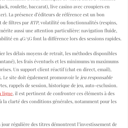
kjack, roulette, baccarat), live casino avec croupiers en
tter). La présence d’éditeurs de référence est un bon
 de filtres par
RTP
, volatilité ou fonctionnalités (respins,
rite aussi une attention particulière: navigation fluide,
ilité en 4G/5G font la différence lors des sessions rapides.
ier les délais moyens de retrait, les méthodes disponibles
stantané), les frais éventuels et les minimums/m maximums
ises. Un support client réactif (chat en direct, email),
x. Le site doit également promouvoir le
jeu responsable
rtes, rappels de session, historique de jeu, auto-exclusion.
n ligne
, il est pertinent de confronter ces éléments à des
t à la clarté des conditions générales, notamment pour les
 jour régulière des titres démontrent l’investissement de