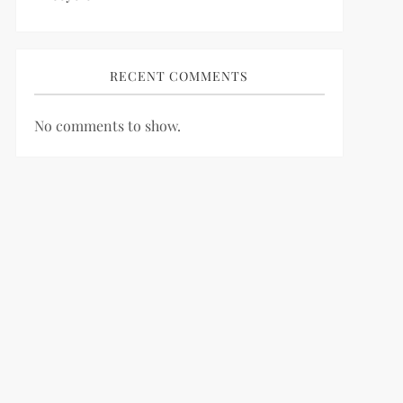
RECENT COMMENTS
No comments to show.