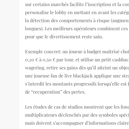
sur certains marchés facilite l’inscription et la co
personalise le lobby en mettant en avant les catég
la détection des comportements à risque (augmen
longues). Les meilleurs opérateurs combinent ces o
pour que le divertissement reste sain.
Exemple concret: un joueur à budget maîtrisé choi
0,20 € à 0,50 € par tour, et utilise un petit cashb
wagering, retire ses gains dès qu’il atteint un objec
une joueuse fan de live blackjack applique une stra
s’interdit les montants progressifs lorsqu’elle est 
de “recuperation” des pertes.
Les études de cas de studios montrent que les fonc
multiplicateurs déclenchés par des symboles spéc
mais doivent s’accompagner d’informations claire