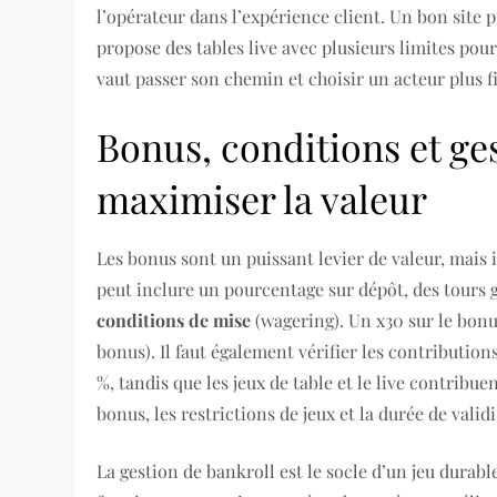
l’opérateur dans l’expérience client. Un bon site 
propose des tables live avec plusieurs limites pour
vaut passer son chemin et choisir un acteur plus fi
Bonus, conditions et ge
maximiser la valeur
Les bonus sont un puissant levier de valeur, mais 
peut inclure un pourcentage sur dépôt, des tours gr
conditions de mise
(wagering). Un x30 sur le bonu
bonus). Il faut également vérifier les contributions
%, tandis que les jeux de table et le live contribu
bonus, les restrictions de jeux et la durée de valid
La gestion de bankroll est le socle d’un jeu dura