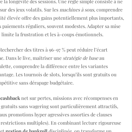
e la longévité des sessions. Une règle simple consiste à ne
sur des jeux volatils. Sur les
machines à sous
, comprendre
ilité élevée offre des gains potentiellement plus importants,
es paiements réguliers, souvent modestes. Adapter sa mise
 limite la frustration et les à-coups émotionnels.
Rechercher des titres à 96–97 % peut réduire l’écart
e. Dans le live, maîtriser une
stratégie de base
au
ulette, comprendre la différence entre les variantes
tage. Les tournois de slots, lorsqu’ils sont gratuits ou
pétitive sans dérapage budgétaire.
:
cashback
net sur pertes, missions avec récompenses en
 gratuits sans wagering sont particulièrement attractifs,
 aux promotions hyper agressives assorties de clauses
s, restrictions multiples). En combinant lecture rigoureuse
 et
gestion de bankroll
disciplinée, on transforme un