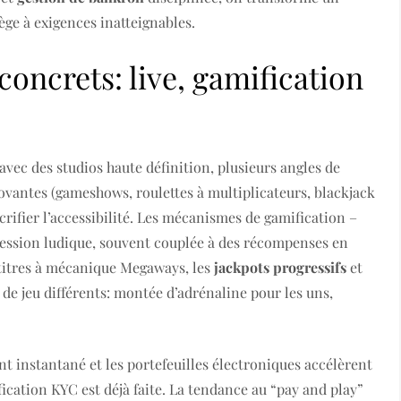
ège à exigences inatteignables.
oncrets: live, gamification
vec des studios haute définition, plusieurs angles de
ovantes (gameshows, roulettes à multiplicateurs, blackjack
crifier l’accessibilité. Les mécanismes de gamification –
ression ludique, souvent couplée à des récompenses en
s titres à mécanique Megaways, les
jackpots progressifs
et
 de jeu différents: montée d’adrénaline pour les uns,
nt instantané et les portefeuilles électroniques accélèrent
ification KYC est déjà faite. La tendance au “pay and play”