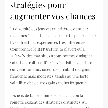
stratégies pour
augmenter vos chances
La diversité des jeux est un critère essentiel :
machines à sous, blackjack, roulette, poker et jeux
live offrent des expériences très différentes.
Comprendre le
RTP
(return to player) et la
volatilité
des machines à sous permet d’adapter
votre bankroll : un RTP élevé et faible volatilité
conviendront aux joueurs souhaitant des gains
fréquents mais modestes, tandis qu’une forte
volatilité vise de gros gains moins fréquents.
Les jeux de table comme le blackjack ou la
roulette exigent des stratégies distinctes. Au