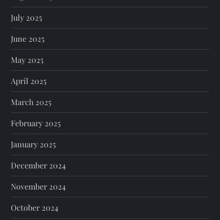
July 2025
June 2025
May 2025
April 2025
March 2025
February 2025
January 2025
December 2024
November 2024
October 2024