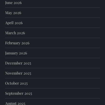
June 2026
May 2026
April 2026
March 2026
February 2026
January 2026
December 2025
November 2025
October 2025
September 2025
August 2025