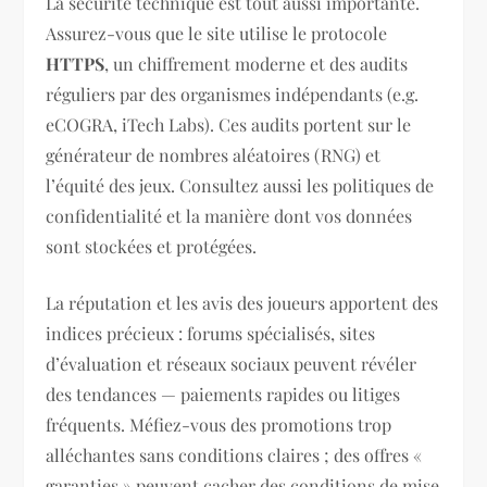
La sécurité technique est tout aussi importante.
Assurez-vous que le site utilise le protocole
HTTPS
, un chiffrement moderne et des audits
réguliers par des organismes indépendants (e.g.
eCOGRA, iTech Labs). Ces audits portent sur le
générateur de nombres aléatoires (RNG) et
l’équité des jeux. Consultez aussi les politiques de
confidentialité et la manière dont vos données
sont stockées et protégées.
La réputation et les avis des joueurs apportent des
indices précieux : forums spécialisés, sites
d’évaluation et réseaux sociaux peuvent révéler
des tendances — paiements rapides ou litiges
fréquents. Méfiez-vous des promotions trop
alléchantes sans conditions claires ; des offres «
garanties » peuvent cacher des conditions de mise