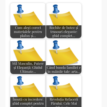
Cum alegi corect
Rochite de botez și
materialele pentru
trusouri elegante:
plafon și…
ghid complet…
Stil Masculin, Putere
și Eleganță: Ghidul
Când busola familiei e
Ultimate…
în mâinile tale: arta…
Înoată cu încredere:
Revoluția Refacerii
ghid complet pentru
Părului: Cele Mai