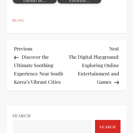
cursuri de…
Eficiente…
BLOG
P
Previous
Next
Previous
Next
Post
Post
Discover the
The Digital Playground:
o
Ultimate Soothing
Exploring Online
Experience Near South
Entertainment and
s
Korea’s Vibrant Cities
Games
t
n
SEARCH
a
SEARCH