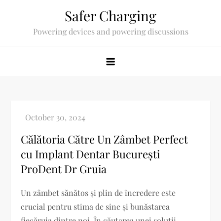
Skip
Safer Charging
to
Powering devices and powering discussions
content
Călătoria Către Un Zâmbet Perfect
cu Implant Dentar București
ProDent Dr Gruia
Un zâmbet sănătos și plin de încredere este
crucial pentru stima de sine și bunăstarea
fiecăruia dintre noi. În căutarea unei soluții