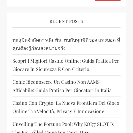
v
i
RECENT POSTS
g
ทะลุขีดจำกัดการเดิมพัน: พบกับทุกมิติของ แทงบอล ที่
a
คุณต้องรู้ก่อนลงสนามจริง
t
Scopri I Migliori Casino Online: Guida Pratica Per
i
Giocare In Sicurezza E Con Criterio
Come Riconoscere Un Casino Non AAMS
o
Affidabile: Guida Pratica Per Giocatori In Italia
n
Casino Con Crypto: La Nuova Frontiera Del Gioco
Online Tra Velocità, Privacy E Innovazione
Unveiling The Fortune Pool: Why KOI77 SLOT Is
The Koi-Filled Game You Can’t Miss