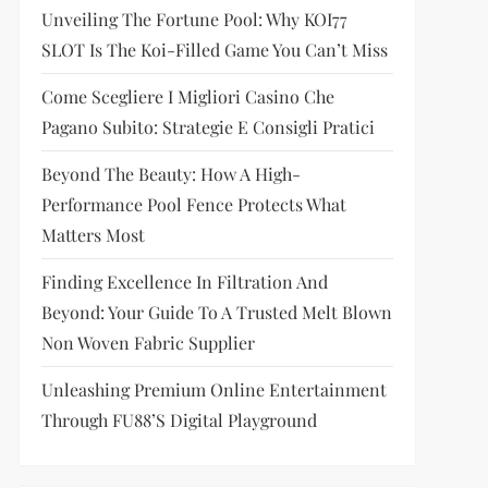
Unveiling The Fortune Pool: Why KOI77
SLOT Is The Koi-Filled Game You Can’t Miss
Come Scegliere I Migliori Casino Che
Pagano Subito: Strategie E Consigli Pratici
Beyond The Beauty: How A High-
Performance Pool Fence Protects What
Matters Most
Finding Excellence In Filtration And
Beyond: Your Guide To A Trusted Melt Blown
Non Woven Fabric Supplier
Unleashing Premium Online Entertainment
Through FU88’s Digital Playground