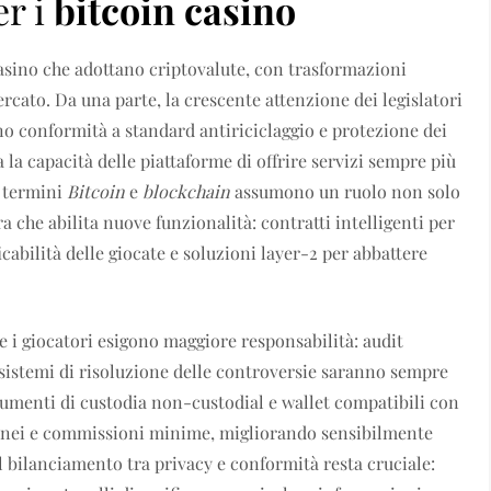
er i
bitcoin casino
casino che adottano criptovalute, con trasformazioni
cato. Da una parte, la crescente attenzione dei legislatori
ono conformità a standard antiriciclaggio e protezione dei
a la capacità delle piattaforme di offrire servizi sempre più
i termini
Bitcoin
e
blockchain
assumono un ruolo non solo
he abilita nuove funzionalità: contratti intelligenti per
icabilità delle giocate e soluzioni layer-2 per abbattere
e i giocatori esigono maggiore responsabilità: audit
e sistemi di risoluzione delle controversie saranno sempre
strumenti di custodia non-custodial e wallet compatibili con
tanei e commissioni minime, migliorando sensibilmente
Il bilanciamento tra privacy e conformità resta cruciale: