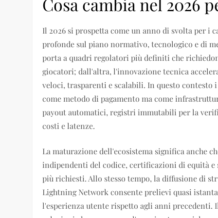
Cosa cambia nel 2026 p
Il 2026 si prospetta come un anno di svolta per i 
profonde sul piano normativo, tecnologico e di mer
porta a quadri regolatori più definiti che richied
giocatori; dall'altra, l'innovazione tecnica acceler
veloci, trasparenti e scalabili. In questo contesto 
come metodo di pagamento ma come infrastruttura c
payout automatici, registri immutabili per la verif
costi e latenze.
La maturazione dell'ecosistema significa anche ch
indipendenti del codice, certificazioni di equità 
più richiesti. Allo stesso tempo, la diffusione di 
Lightning Network consente prelievi quasi istan
l'esperienza utente rispetto agli anni precedenti. 