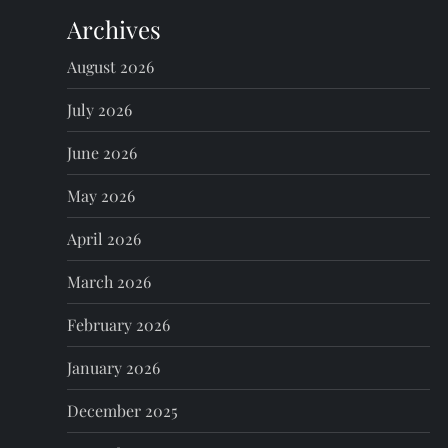
Archives
a
August 2026
v
July 2026
i
June 2026
g
May 2026
a
April 2026
t
March 2026
i
February 2026
o
January 2026
n
December 2025