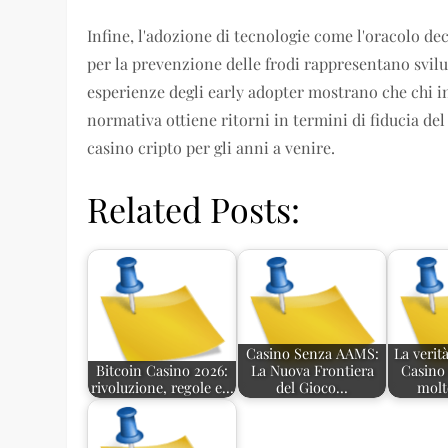
Infine, l'adozione di tecnologie come l'oracolo dece
per la prevenzione delle frodi rappresentano svilup
esperienze degli early adopter mostrano che chi i
normativa ottiene ritorni in termini di fiducia de
casino cripto per gli anni a venire.
Related Posts:
Casino Senza AAMS:
La verit
Bitcoin Casino 2026:
La Nuova Frontiera
Casino
rivoluzione, regole e…
del Gioco…
molt