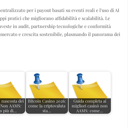
ntralizzato per i payout basati su eventi reali e l'uso di AI
pi pratici che migliorano affidabilità e scalabilità. Le
nveste in audit, partnership tecnologiche e conformità
l mercato e crescita sostenibile, plasmando il panorama dei
à nascosta dei
Bitcoin Casino 2026:
Guida completa ai
 Non AAMS:
come la criptovaluta
migliori casinò non
o più di…
sta…
AAMS: come…