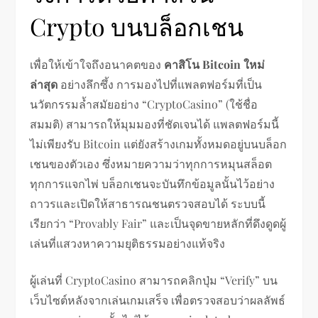
Crypto บนบล็อกเชน
เพื่อให้เข้าใจถึงอนาคตของ
คาสิโน Bitcoin ใหม่
ล่าสุด
อย่างลึกซึ้ง การมองไปที่แพลตฟอร์มที่เป็น
นวัตกรรมล้ำสมัยอย่าง “CryptoCasino” (ใช้ชื่อ
สมมติ) สามารถให้มุมมองที่ชัดเจนได้ แพลตฟอร์มนี้
ไม่เพียงรับ Bitcoin แต่ยังสร้างเกมทั้งหมดอยู่บนบล็อก
เชนของตัวเอง ซึ่งหมายความว่าทุกการหมุนสล็อต
ทุกการแจกไพ่ บล็อกเชนจะบันทึกข้อมูลนั้นไว้อย่าง
ถาวรและเปิดให้สาธารณชนตรวจสอบได้ ระบบนี้
เรียกว่า “Provably Fair” และเป็นจุดขายหลักที่ดึงดูดผู้
เล่นที่แสวงหาความยุติธรรมอย่างแท้จริง
ผู้เล่นที่ CryptoCasino สามารถคลิกปุ่ม “Verify” บน
เว็บไซต์หลังจากเล่นเกมเสร็จ เพื่อตรวจสอบว่าผลลัพธ์