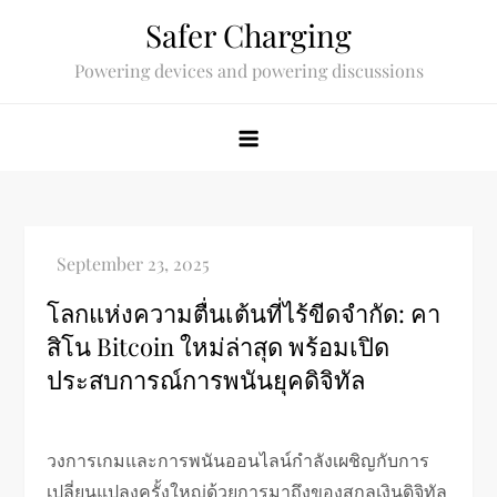
Skip
Safer Charging
to
Powering devices and powering discussions
content
โลกแห่งความตื่นเต้นที่ไร้ขีดจำกัด: คา
สิโน Bitcoin ใหม่ล่าสุด พร้อมเปิด
ประสบการณ์การพนันยุคดิจิทัล
วงการเกมและการพนันออนไลน์กำลังเผชิญกับการ
เปลี่ยนแปลงครั้งใหญ่ด้วยการมาถึงของสกุลเงินดิจิทัล