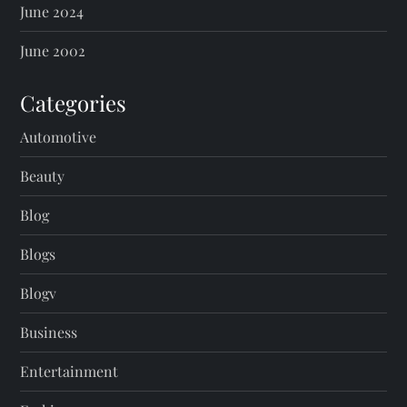
June 2024
June 2002
Categories
Automotive
Beauty
Blog
Blogs
Blogv
Business
Entertainment