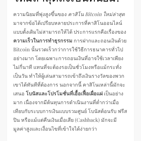
ความนิยมที่พุ่งสูงขึ้นของ
คาสิโน Bitcoin ใหม่ล่าสุด
มาจากข้อได้เปรียบหลายประการที่คาสิโนออนไลน์
แบบดั้งเดิมไม่สามารถให้ได้ ประการแรกคือเรื่องของ
ความเร็วในการทำธุรกรรม
การฝากและถอนเงินด้วย
Bitcoin นั้นรวดเร็วกว่าการใช้วิธีการธนาคารทั่วไป
อย่างมาก โดยเฉพาะการถอนเงินที่อาจใช้เวลาเพียง
ไม่กี่นาที แทนที่จะต้องรอเป็นชั่วโมงหรือแม้กระทั่ง
เป็นวัน ทำให้ผู้เล่นสามารถเข้าถึงเงินรางวัลของพวก
เขาได้ทันทีที่ต้องการ นอกจากนี้ คาสิโนเหล่านี้มักจะ
เสนอ
โบนัสและโปรโมชั่นที่เอื้อเฟื้อเผื่อแผ่
เป็นอย่าง
มาก เนื่องจากมีต้นทุนการดำเนินงานที่ต่ำกว่าเมื่อ
เทียบกับระบบการเงินแบบรวมศูนย์ โบนัสต้อนรับ ฟรีส
ปิน หรือแม้แต่คืนเงินเมื่อเสีย (Cashback) มักจะมี
มูลค่าสูงและเงื่อนไขที่เข้าใจได้ง่ายกว่า