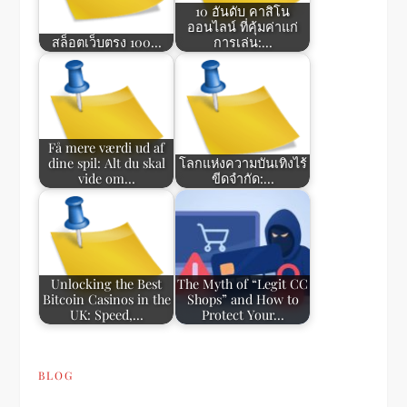
10 อันดับ คาสิโน
ออนไลน์ ที่คุ้มค่าแก่
สล็อตเว็บตรง 100…
การเล่น:…
Få mere værdi ud af
dine spil: Alt du skal
โลกแห่งความบันเทิงไร้
vide om…
ขีดจำกัด:…
Unlocking the Best
The Myth of “Legit CC
Bitcoin Casinos in the
Shops” and How to
UK: Speed,…
Protect Your…
BLOG