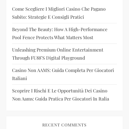
Come Scegliere I Migliori Casino Che Pagano
a
Subito: Strategie E Consigli Pratici
t
Beyond The Beauty: How A High-Performance
i
Pool Fence Protects What Matters Most
Unleashing Premium Online Entertainment
o
Through FU88’s Digital Playground
n
Casino Non AAMS: Guida Completa Per Giocatori
Italiani
Scoprire I Rischi E Le Opportunità Dei Casino
Non Aams: Guida Pratica Per Giocatori In Italia
RECENT COMMENTS