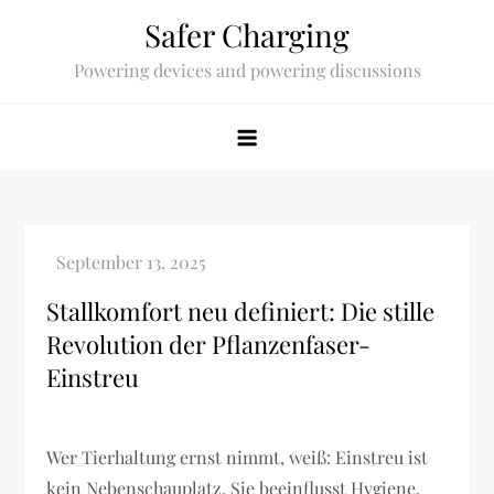
Skip
Safer Charging
to
Powering devices and powering discussions
content
Stallkomfort neu definiert: Die stille
Revolution der Pflanzenfaser-
Einstreu
Wer Tierhaltung ernst nimmt, weiß: Einstreu ist
kein Nebenschauplatz. Sie beeinflusst Hygiene,