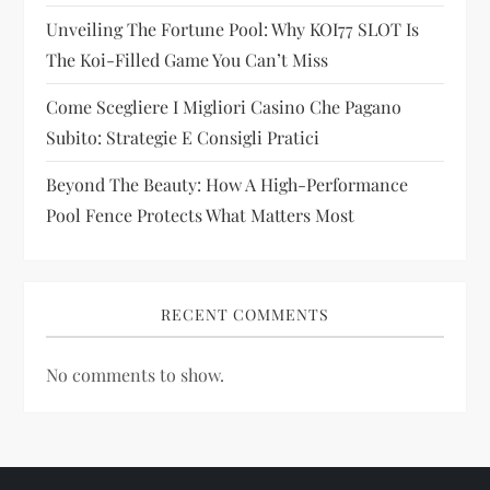
Unveiling The Fortune Pool: Why KOI77 SLOT Is
o
The Koi-Filled Game You Can’t Miss
n
Come Scegliere I Migliori Casino Che Pagano
Subito: Strategie E Consigli Pratici
Beyond The Beauty: How A High-Performance
Pool Fence Protects What Matters Most
RECENT COMMENTS
No comments to show.