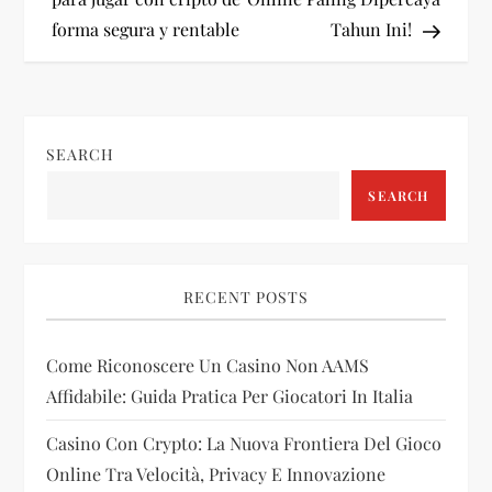
s
forma segura y rentable
Tahun Ini!
t
n
SEARCH
a
SEARCH
v
i
RECENT POSTS
g
Come Riconoscere Un Casino Non AAMS
a
Affidabile: Guida Pratica Per Giocatori In Italia
t
Casino Con Crypto: La Nuova Frontiera Del Gioco
i
Online Tra Velocità, Privacy E Innovazione