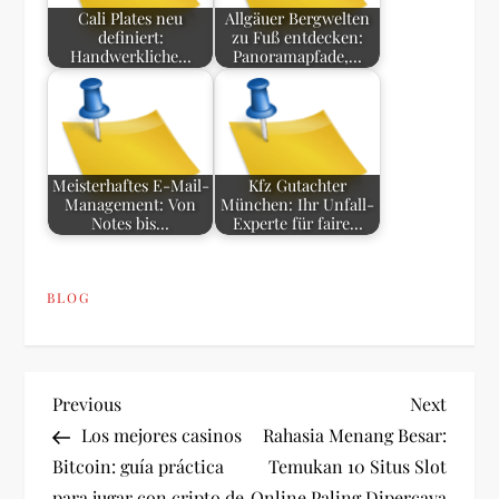
Cali Plates neu
Allgäuer Bergwelten
definiert:
zu Fuß entdecken:
Handwerkliche…
Panoramapfade,…
Meisterhaftes E-Mail-
Kfz Gutachter
Management: Von
München: Ihr Unfall-
Notes bis…
Experte für faire…
BLOG
P
Previous
Next
Previous
Next
Post
Post
Los mejores casinos
Rahasia Menang Besar:
o
Bitcoin: guía práctica
Temukan 10 Situs Slot
para jugar con cripto de
Online Paling Dipercaya