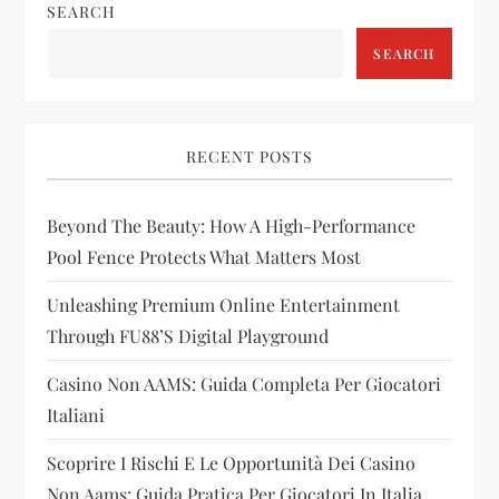
a
SEARCH
v
SEARCH
i
g
RECENT POSTS
a
Beyond The Beauty: How A High-Performance
t
Pool Fence Protects What Matters Most
i
Unleashing Premium Online Entertainment
Through FU88’s Digital Playground
o
Casino Non AAMS: Guida Completa Per Giocatori
n
Italiani
Scoprire I Rischi E Le Opportunità Dei Casino
Non Aams: Guida Pratica Per Giocatori In Italia