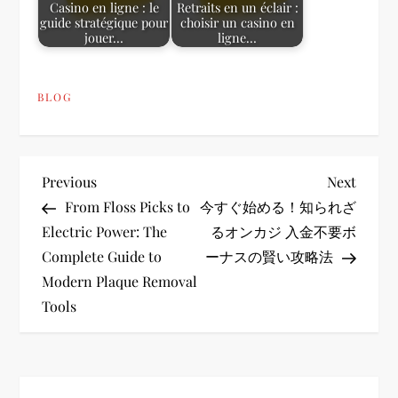
Casino en ligne : le
Retraits en un éclair :
guide stratégique pour
choisir un casino en
jouer…
ligne…
BLOG
P
Previous
Next
Previous
Next
Post
Post
From Floss Picks to
今すぐ始める！知られざ
o
Electric Power: The
るオンカジ 入金不要ボ
Complete Guide to
ーナスの賢い攻略法
s
Modern Plaque Removal
t
Tools
n