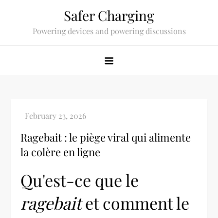
Skip
Safer Charging
to
Powering devices and powering discussions
content
Ragebait : le piège viral qui alimente
la colère en ligne
Qu'est-ce que le
ragebait
et comment le