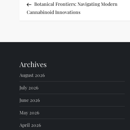
Post
Botanical Frontiers: Navigating Modern
o
Cannabinoid Innovations
s
t
n
Archives
a
August 2026
v
July 2026
i
June 2026
g
May 2026
a
April 2026