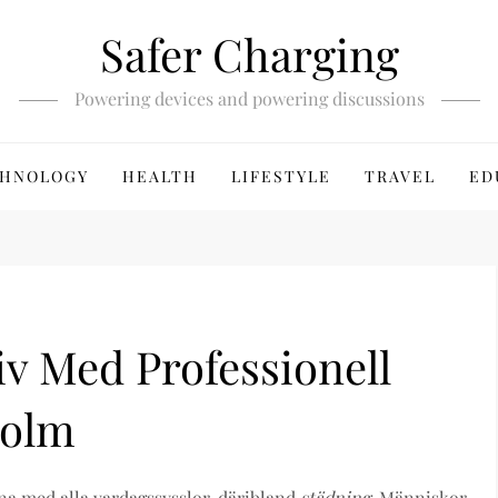
Safer Charging
Powering devices and powering discussions
HNOLOGY
HEALTH
LIFESTYLE
TRAVEL
ED
v Med Professionell
holm
nna med alla vardagssysslor, däribland
städning
. Människor