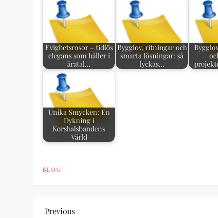
Evighetsrosor – tidlös
Bygglov, ritningar och
Bygglo
elegans som håller i
smarta lösningar: så
oc
åratal…
lyckas…
projekt
Unika Smycken: En
Dykning i
Korshalsbandens
Värld
BLOG
P
Previous
Previous