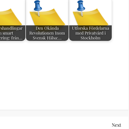
vshandlingar
Den Okända
Utforska Fördelarna
h smart
Revolutionen Inom
med Privatvård i
ering: från…
Svensk Hälsa:…
Stockholm
Nex
Next