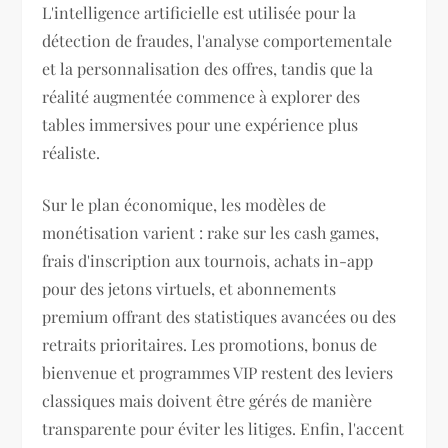
L'intelligence artificielle est utilisée pour la
détection de fraudes, l'analyse comportementale
et la personnalisation des offres, tandis que la
réalité augmentée commence à explorer des
tables immersives pour une expérience plus
réaliste.
Sur le plan économique, les modèles de
monétisation varient : rake sur les cash games,
frais d'inscription aux tournois, achats in-app
pour des jetons virtuels, et abonnements
premium offrant des statistiques avancées ou des
retraits prioritaires. Les promotions, bonus de
bienvenue et programmes VIP restent des leviers
classiques mais doivent être gérés de manière
transparente pour éviter les litiges. Enfin, l'accent