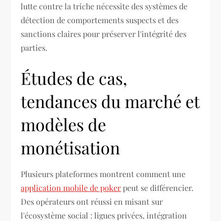
lutte contre la triche nécessite des systèmes de
détection de comportements suspects et des
sanctions claires pour préserver l'intégrité des
parties.
Études de cas,
tendances du marché et
modèles de
monétisation
Plusieurs plateformes montrent comment une
application mobile de poker
peut se différencier.
Des opérateurs ont réussi en misant sur
l'écosystème social : ligues privées, intégration