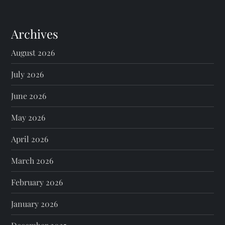
Archives
August 2026
July 2026
June 2026
May 2026
April 2026
March 2026
February 2026
January 2026