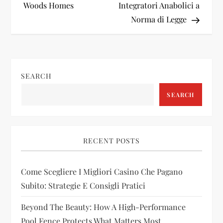
Woods Homes
Integratori Anabolici a
s
Norma di Legge
t
n
SEARCH
a
SEARCH
v
i
RECENT POSTS
g
Come Scegliere I Migliori Casino Che Pagano
a
Subito: Strategie E Consigli Pratici
t
Beyond The Beauty: How A High-Performance
Pool Fence Protects What Matters Most