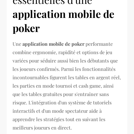
application mobile de
poker
Une
application mobile de poker
performante
combine ergonomie, rapidité et options de jeu
variées pour séduire aussi bien les débutants que
les joueurs confirmés. Parmi les fonctionnalités
incontournables figurent les tables en argent réel,
les parties en mode tournoi et cash game, ainsi
que les tables gratuites pour s'entraîner sans
risque. L'intégration d'un système de tutoriels
interactifs et d'un mode spectateur aide à
apprendre les stratégies tout en suivant les
meilleurs joueurs en direct.