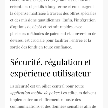
créent des objectifs à long terme et encouragent
la dépense maîtrisée à travers des offres spéciales
et des missions quotidiennes. Enfin, l'intégration
d'options de dépôt et retrait rapides, avec
plusieurs méthodes de paiement et conversion de
devises, est cruciale pour faciliter l'entrée et la
sortie des fonds en toute confiance.
Sécurité, régulation et
expérience utilisateur
La sécurité est un pilier central pour toute
application mobile de poker
. Les éditeurs doivent
implémenter un chiffrement robuste des
communications et des données sensibles afin de