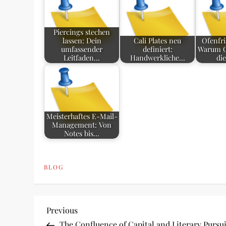
Piercings stechen
lassen: Dein
Cali Plates neu
Ofenfri
umfassender
definiert:
Warum C
Leitfaden…
Handwerkliche…
di
Meisterhaftes E-Mail-
Management: Von
Notes bis…
BLOG
P
Previous
Previous
Post
The Confluence of Capital and Literary Pursui