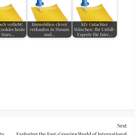
sch verliebt:
Immobilien clever
Kfz Gutachter
ookies heute
verkaufen in Husum
München: Ihr Unfall-
e Stars…
und…
Experte für faire…
Nex
Next
Pos
ts
Exploring the Fast-Growing World of International