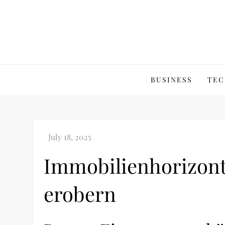
Skip
to
content
BUSINESS
TEC
Immobilienhorizont
erobern