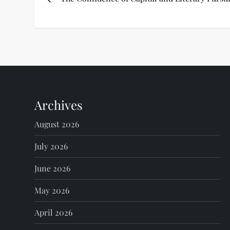
o
s
t
n
Archives
a
August 2026
v
July 2026
i
June 2026
g
May 2026
a
April 2026
t