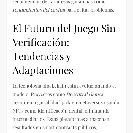
recomiendan declarar esas ganancias como
rendimientos del capital
para evitar problemas.
El Futuro del Juego Sin
Verificación:
Tendencias y
Adaptaciones
La tecnología blockchain está revolucionando el
modelo. Proyectos como
Decentral Games
permiten jugar al blackjack en metaversos usando
NFTs como identificación digital, eliminando
intermediarios. Estas plataformas almacenan
resultados en smart contracts públicos,