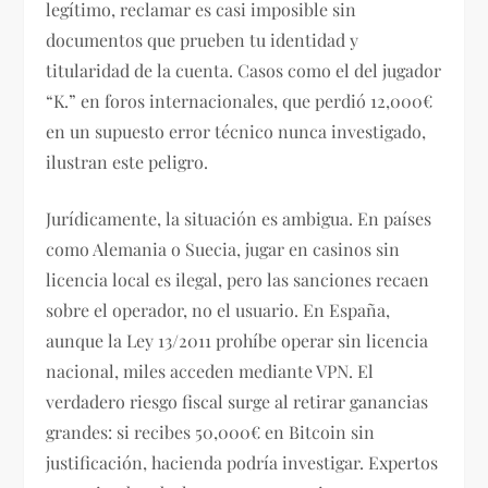
legítimo, reclamar es casi imposible sin
documentos que prueben tu identidad y
titularidad de la cuenta. Casos como el del jugador
“K.” en foros internacionales, que perdió 12,000€
en un supuesto error técnico nunca investigado,
ilustran este peligro.
Jurídicamente, la situación es ambigua. En países
como Alemania o Suecia, jugar en casinos sin
licencia local es ilegal, pero las sanciones recaen
sobre el operador, no el usuario. En España,
aunque la Ley 13/2011 prohíbe operar sin licencia
nacional, miles acceden mediante VPN. El
verdadero riesgo fiscal surge al retirar ganancias
grandes: si recibes 50,000€ en Bitcoin sin
justificación, hacienda podría investigar. Expertos