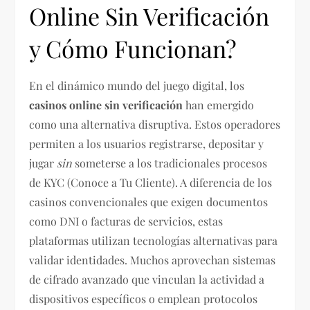
Online Sin Verificación
y Cómo Funcionan?
En el dinámico mundo del juego digital, los
casinos online sin verificación
han emergido
como una alternativa disruptiva. Estos operadores
permiten a los usuarios registrarse, depositar y
jugar
sin
someterse a los tradicionales procesos
de KYC (Conoce a Tu Cliente). A diferencia de los
casinos convencionales que exigen documentos
como DNI o facturas de servicios, estas
plataformas utilizan tecnologías alternativas para
validar identidades. Muchos aprovechan sistemas
de cifrado avanzado que vinculan la actividad a
dispositivos específicos o emplean protocolos