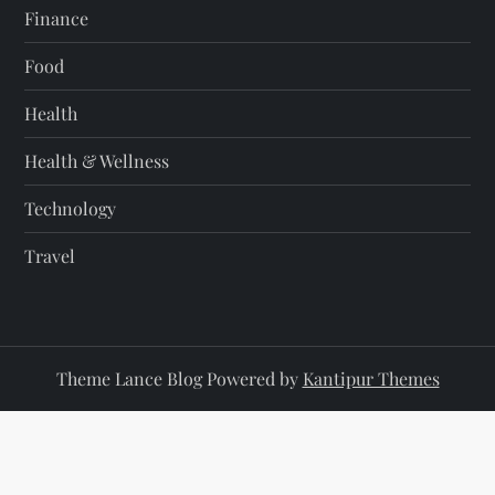
Finance
Food
Health
Health & Wellness
Technology
Travel
Theme Lance Blog Powered by
Kantipur Themes