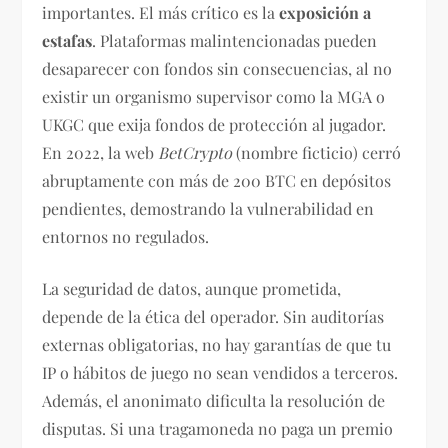
importantes. El más crítico es la
exposición a
estafas
. Plataformas malintencionadas pueden
desaparecer con fondos sin consecuencias, al no
existir un organismo supervisor como la MGA o
UKGC que exija fondos de protección al jugador.
En 2022, la web
BetCrypto
(nombre ficticio) cerró
abruptamente con más de 200 BTC en depósitos
pendientes, demostrando la vulnerabilidad en
entornos no regulados.
La seguridad de datos, aunque prometida,
depende de la ética del operador. Sin auditorías
externas obligatorias, no hay garantías de que tu
IP o hábitos de juego no sean vendidos a terceros.
Además, el anonimato dificulta la resolución de
disputas. Si una tragamoneda no paga un premio