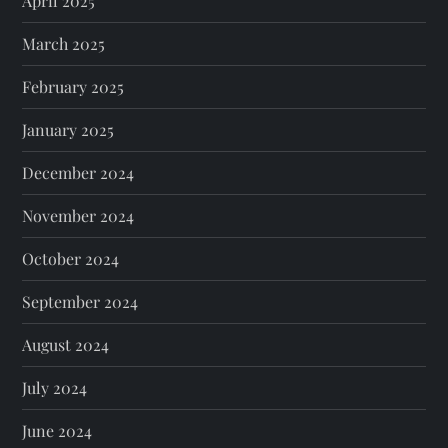
April 2025
March 2025
February 2025
January 2025
December 2024
November 2024
October 2024
September 2024
August 2024
July 2024
June 2024