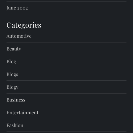
June 2002
Categories
Automotive
Beauty
Blog
Blogs
Blogv
Business
Entertainment
Fashion