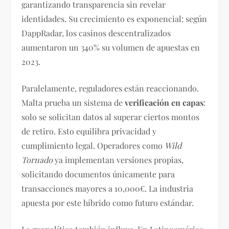
garantizando transparencia sin revelar
identidades. Su crecimiento es exponencial: según
DappRadar, los casinos descentralizados
aumentaron un 340% su volumen de apuestas en
2023.
Paralelamente, reguladores están reaccionando.
Malta prueba un sistema de
verificación en capas
:
solo se solicitan datos al superar ciertos montos
de retiro. Esto equilibra privacidad y
cumplimiento legal. Operadores como
Wild
Tornado
ya implementan versiones propias,
solicitando documentos únicamente para
transacciones mayores a 10,000€. La industria
apuesta por este híbrido como futuro estándar.