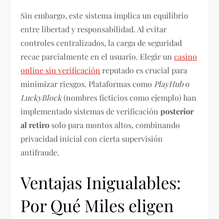
Sin embargo, este sistema implica un equilibrio
entre libertad y responsabilidad. Al evitar
controles centralizados, la carga de seguridad
recae parcialmente en el usuario. Elegir un
casino
online sin verificación
reputado es crucial para
minimizar riesgos. Plataformas como
PlayHub
o
LuckyBlock
(nombres ficticios como ejemplo) han
implementado sistemas de verificación
posterior
al retiro
solo para montos altos, combinando
privacidad inicial con cierta supervisión
antifraude.
Ventajas Inigualables:
Por Qué Miles eligen