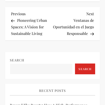
P
Previous
Next
Previous
Next
Post
Post
Pioneering Urban
Ventanas de
o
Spaces: A Vision for
Oportunidad en el Juego
Sustainable Living
Responsable
s
t
n
SEARCH
a
SEARCH
v
i
RECENT POSTS
g