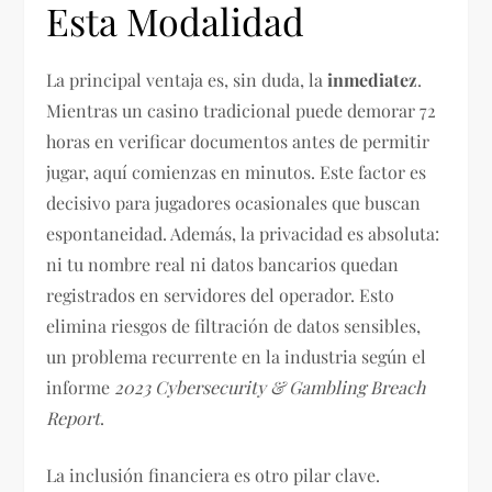
Esta Modalidad
La principal ventaja es, sin duda, la
inmediatez
.
Mientras un casino tradicional puede demorar 72
horas en verificar documentos antes de permitir
jugar, aquí comienzas en minutos. Este factor es
decisivo para jugadores ocasionales que buscan
espontaneidad. Además, la privacidad es absoluta:
ni tu nombre real ni datos bancarios quedan
registrados en servidores del operador. Esto
elimina riesgos de filtración de datos sensibles,
un problema recurrente en la industria según el
informe
2023 Cybersecurity & Gambling Breach
Report
.
La inclusión financiera es otro pilar clave.