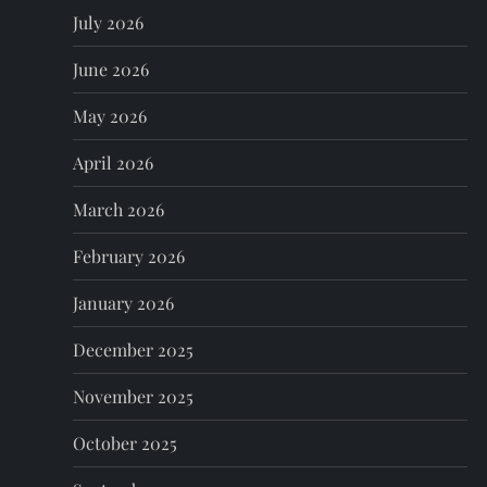
July 2026
i
June 2026
g
May 2026
a
April 2026
t
March 2026
i
February 2026
o
January 2026
n
December 2025
November 2025
October 2025