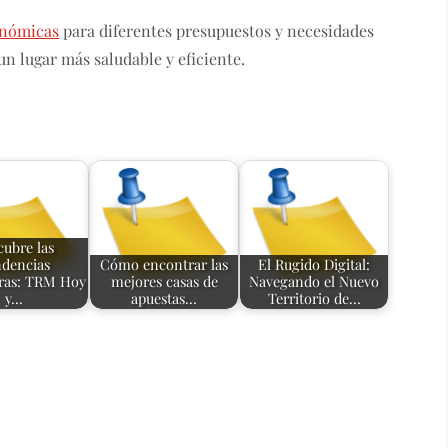
gonómicas
para diferentes presupuestos y necesidades
un lugar más saludable y eficiente.
cubre las
dencias
Cómo encontrar las
El Rugido Digital:
ras: TRM Hoy
mejores casas de
Navegando el Nuevo
y…
apuestas…
Territorio de…