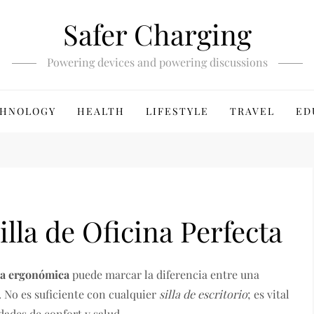
Safer Charging
Powering devices and powering discussions
HNOLOGY
HEALTH
LIFESTYLE
TRAVEL
ED
Silla de Oficina Perfecta
lla ergonómica
puede marcar la diferencia entre una
 No es suficiente con cualquier
silla de escritorio
; es vital
dades de confort y salud.