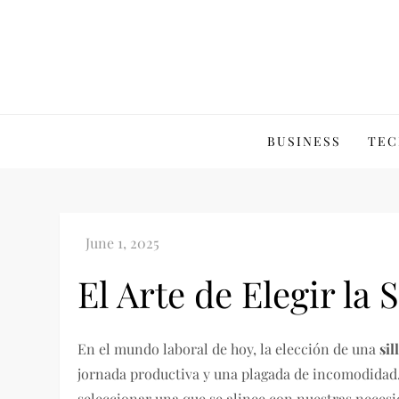
Skip
to
content
BUSINESS
TEC
El Arte de Elegir la 
En el mundo laboral de hoy, la elección de una
si
jornada productiva y una plagada de incomodidad.
seleccionar una que se alinee con nuestras necesi