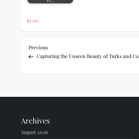
el…
BLOG
P
Previous
Previous
Post
Capturing the Unseen Beauty of Turks and Ca
o
s
t
n
Archives
a
August 2026
v