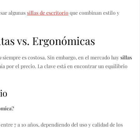
visar algunas
sillas de escritorio
que combinan estilo y
ratas vs. Ergonómicas
a
siempre es costosa. Sin embargo, en el mercado hay
sillas
a por el precio. La clave está en encontrar un equilibrio
.
io
nómica?
entre 7 a 10 años, dependiendo del uso y calidad de los