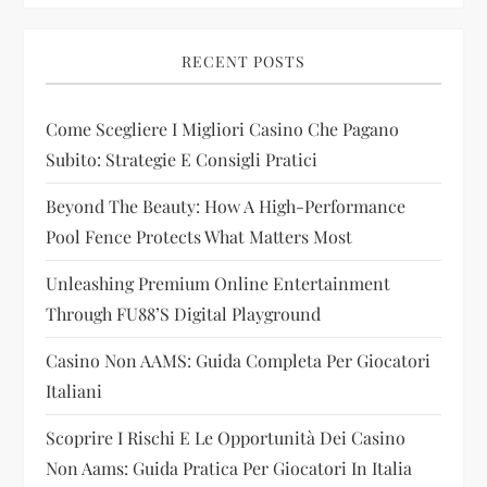
v
i
RECENT POSTS
g
Come Scegliere I Migliori Casino Che Pagano
Subito: Strategie E Consigli Pratici
a
Beyond The Beauty: How A High-Performance
t
Pool Fence Protects What Matters Most
i
Unleashing Premium Online Entertainment
Through FU88’s Digital Playground
o
Casino Non AAMS: Guida Completa Per Giocatori
n
Italiani
Scoprire I Rischi E Le Opportunità Dei Casino
Non Aams: Guida Pratica Per Giocatori In Italia