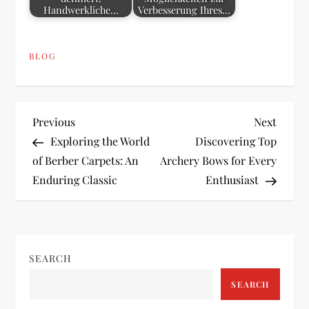
Handwerkliche…
Verbesserung Ihres…
BLOG
P
Previous
Next
Previous
Next
Post
Post
Exploring the World
Discovering Top
o
of Berber Carpets: An
Archery Bows for Every
Enduring Classic
Enthusiast
s
t
n
SEARCH
a
SEARCH