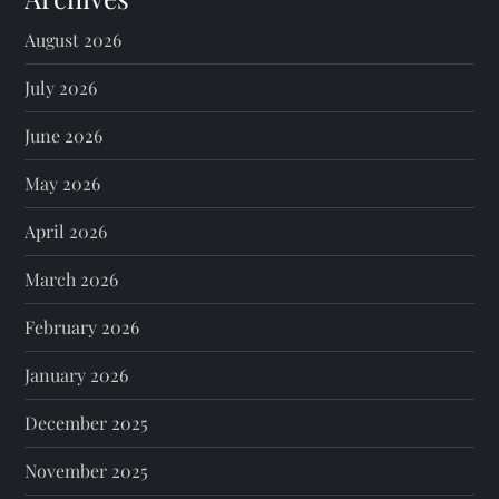
August 2026
July 2026
June 2026
May 2026
April 2026
March 2026
February 2026
January 2026
December 2025
November 2025