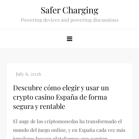
Skip
Safer Charging
to
Powering devices and powering discussions
content
Descubre cómo elegir y usar un
crypto casino España de forma
segura y rentable
El auge de las criptomonedas ha transformado el
mundo del juego online, y en España cada vez más
jugadores buscan plataformas que acepten