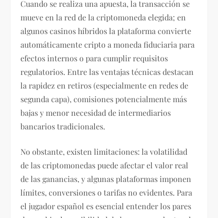
Cuando se realiza una apuesta, la transacción se
mueve en la red de la criptomoneda elegida; en
algunos casinos híbridos la plataforma convierte
automáticamente cripto a moneda fiduciaria para
efectos internos o para cumplir requisitos
regulatorios. Entre las ventajas técnicas destacan
la rapidez en retiros (especialmente en redes de
segunda capa), comisiones potencialmente más
bajas y menor necesidad de intermediarios
bancarios tradicionales.
No obstante, existen limitaciones: la volatilidad
de las criptomonedas puede afectar el valor real
de las ganancias, y algunas plataformas imponen
límites, conversiones o tarifas no evidentes. Para
el jugador español es esencial entender los pares