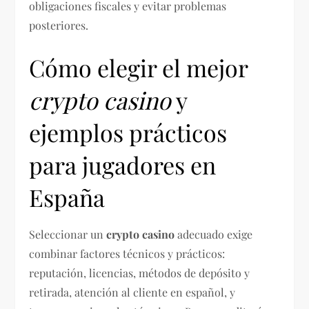
obligaciones fiscales y evitar problemas
posteriores.
Cómo elegir el mejor
crypto casino
y
ejemplos prácticos
para jugadores en
España
Seleccionar un
crypto casino
adecuado exige
combinar factores técnicos y prácticos:
reputación, licencias, métodos de depósito y
retirada, atención al cliente en español, y