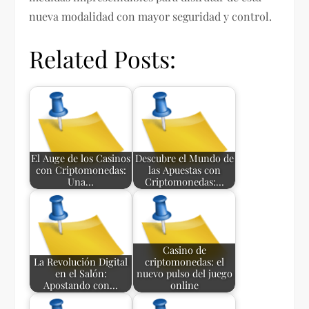
nueva modalidad con mayor seguridad y control.
Related Posts:
El Auge de los Casinos
Descubre el Mundo de
con Criptomonedas:
las Apuestas con
Una…
Criptomonedas:…
Casino de
La Revolución Digital
criptomonedas: el
en el Salón:
nuevo pulso del juego
Apostando con…
online