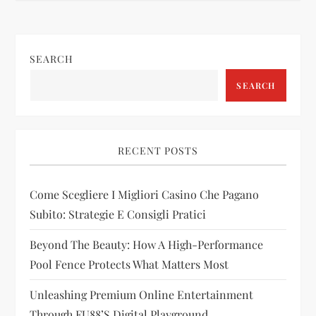
n
a
SEARCH
v
SEARCH
i
g
RECENT POSTS
a
Come Scegliere I Migliori Casino Che Pagano
t
Subito: Strategie E Consigli Pratici
i
Beyond The Beauty: How A High-Performance
Pool Fence Protects What Matters Most
o
Unleashing Premium Online Entertainment
Through FU88’s Digital Playground