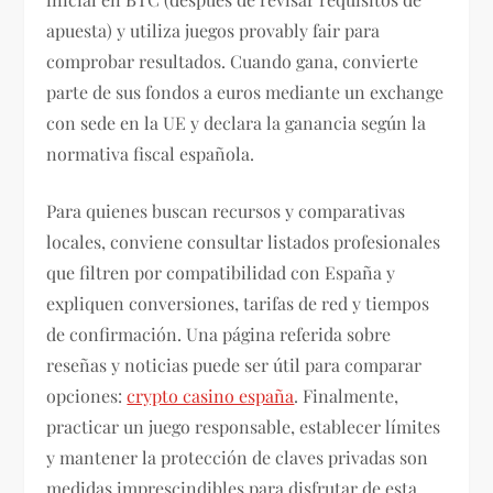
apuesta) y utiliza juegos provably fair para
comprobar resultados. Cuando gana, convierte
parte de sus fondos a euros mediante un exchange
con sede en la UE y declara la ganancia según la
normativa fiscal española.
Para quienes buscan recursos y comparativas
locales, conviene consultar listados profesionales
que filtren por compatibilidad con España y
expliquen conversiones, tarifas de red y tiempos
de confirmación. Una página referida sobre
reseñas y noticias puede ser útil para comparar
opciones:
crypto casino españa
. Finalmente,
practicar un juego responsable, establecer límites
y mantener la protección de claves privadas son
medidas imprescindibles para disfrutar de esta