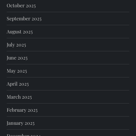
October 2025
September 2025
August 2025
July 2025
June 2025
May 2025
April 2025
March 2025
February 2025
January 2025
December 2024