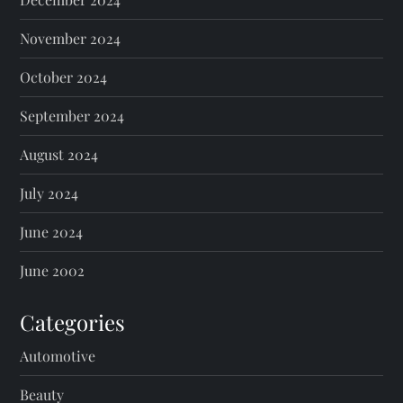
November 2024
October 2024
September 2024
August 2024
July 2024
June 2024
June 2002
Categories
Automotive
Beauty