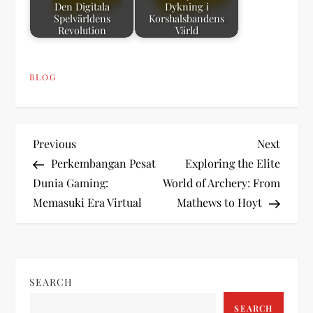
Den Digitala
Dykning i
Spelvärldens
Korshalsbandens
Revolution
Värld
BLOG
P
Previous
Next
Previous
Next
Post
Post
Perkembangan Pesat
Exploring the Elite
o
Dunia Gaming:
World of Archery: From
Memasuki Era Virtual
Mathews to Hoyt
s
t
n
SEARCH
SEARCH