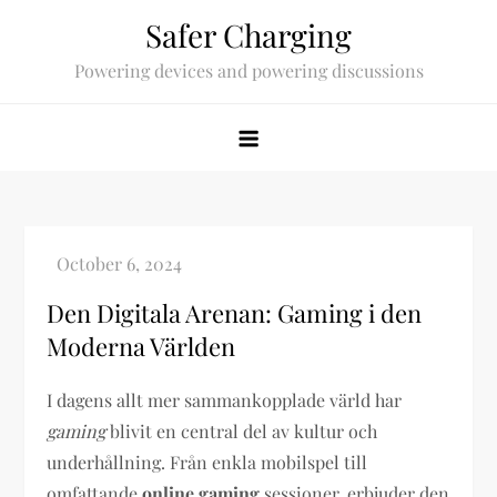
Skip
Safer Charging
to
Powering devices and powering discussions
content
Den Digitala Arenan: Gaming i den
Moderna Världen
I dagens allt mer sammankopplade värld har
gaming
blivit en central del av kultur och
underhållning. Från enkla mobilspel till
omfattande
online gaming
sessioner, erbjuder den