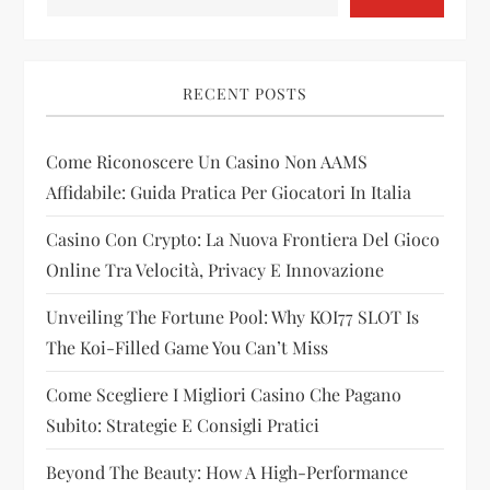
a
v
i
RECENT POSTS
g
Come Riconoscere Un Casino Non AAMS
Affidabile: Guida Pratica Per Giocatori In Italia
a
Casino Con Crypto: La Nuova Frontiera Del Gioco
t
Online Tra Velocità, Privacy E Innovazione
i
Unveiling The Fortune Pool: Why KOI77 SLOT Is
The Koi-Filled Game You Can’t Miss
o
Come Scegliere I Migliori Casino Che Pagano
n
Subito: Strategie E Consigli Pratici
Beyond The Beauty: How A High-Performance