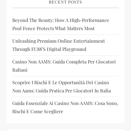
i
RECENT POSTS
g
Beyond The Beauty: How A High-Performance
Pool Fence Protects What Matters Most
a
Unleashing Premium Online Entertainment
t
Through FU88’s Digital Playground
i
Casino Non AAMS: Guida Completa Per Giocatori
Italiani
o
Scoprire I Rischi E Le Opportunità Dei Casino
n
Non Aams: Guida Pratica Per Giocatori In Italia
Guida Essenziale Ai Casino Non AAMS: Cosa Sono,
Rischi E Come Scegliere