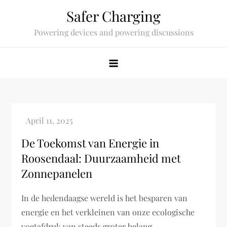
Skip
Safer Charging
to
Powering devices and powering discussions
content
De Toekomst van Energie in
Roosendaal: Duurzaamheid met
Zonnepanelen
In de hedendaagse wereld is het besparen van
energie en het verkleinen van onze ecologische
voetafdruk van steeds groter belang.