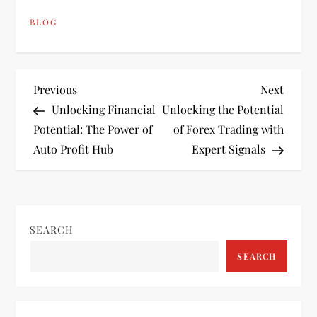
BLOG
P
Previous
Next
Previous
Next
Post
Post
Unlocking Financial
Unlocking the Potential
o
Potential: The Power of
of Forex Trading with
Auto Profit Hub
Expert Signals
s
t
n
SEARCH
a
SEARCH
v