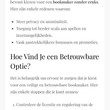
bewust kiezen voor een
bookmaker zonder cruks
.
Hier zijn enkele redenen waarom:
Meer privacy en anonimiteit.
Toegang tot breder scala aan spellen en
inzetmogelijkheden.
Vaak aantrekkelijkere bonussen en promoties.
Hoe Vind Je een Betrouwbare
Optie?
Het is belangrijk om ervoor te zorgen dat je kiest
voor een veilige en betrouwbare bookmaker. Hier
zijn enkele stappen die je kunt nemen:
Controleer de licentie en regulering van de