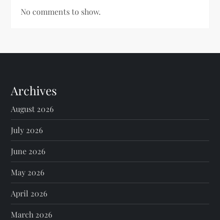
No comments to show.
Archives
August 2026
July 2026
June 2026
May 2026
April 2026
March 2026