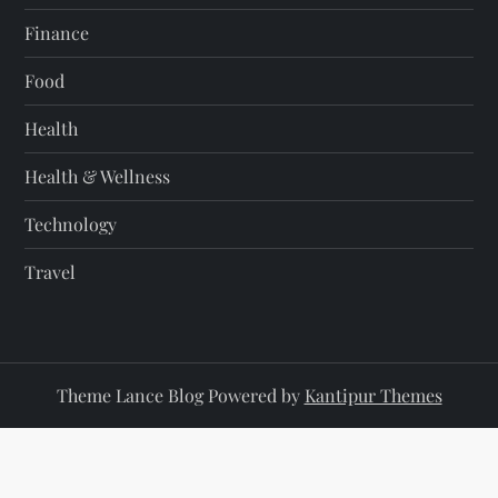
Finance
Food
Health
Health & Wellness
Technology
Travel
Theme Lance Blog Powered by
Kantipur Themes