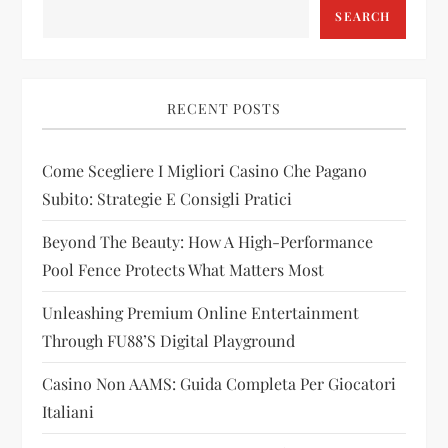
v
SEARCH
i
g
RECENT POSTS
a
Come Scegliere I Migliori Casino Che Pagano
t
Subito: Strategie E Consigli Pratici
i
Beyond The Beauty: How A High-Performance
Pool Fence Protects What Matters Most
o
Unleashing Premium Online Entertainment
n
Through FU88’s Digital Playground
Casino Non AAMS: Guida Completa Per Giocatori
Italiani