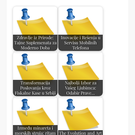
Zdravlje iz Prirode:
Inovacije i Rešenja u
Tajne Suplemenata za
Servisu Mobilnih
Moderno Doba
Telefona
Transformacija
Najbolji Izbor za
Poslovanja kroz
Vašeg Ljubimca:
Fiskalne Kase u Srbiji
Odabir Prave…
Između minareta i
morskih struja: ritam
The Evolution and Art