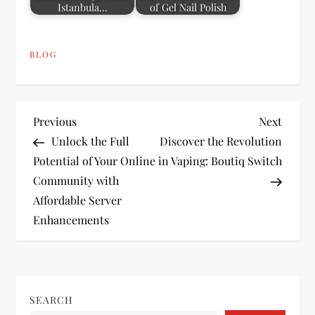
Istanbula…
of Gel Nail Polish
BLOG
P
Previous
Next
Previous
Next
Post
Post
Unlock the Full
Discover the Revolution
o
Potential of Your Online
in Vaping: Boutiq Switch
Community with
s
Affordable Server
t
Enhancements
n
a
SEARCH