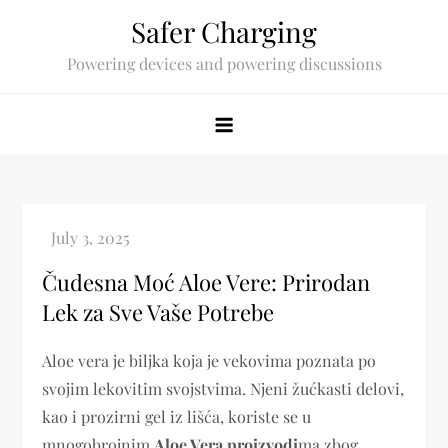
Skip
Safer Charging
to
Powering devices and powering discussions
content
Čudesna Moć Aloe Vere: Prirodan
Lek za Sve Vaše Potrebe
Aloe vera je biljka koja je vekovima poznata po
svojim lekovitim svojstvima. Njeni žućkasti delovi,
kao i prozirni gel iz lišća, koriste se u
mnogobrojnim
Aloe Vera proizvodi
ma zbog