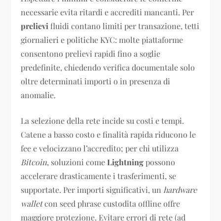
necessarie evita ritardi e accrediti mancanti. Per
prelievi
fluidi contano limiti per transazione, tetti
giornalieri e politiche KYC: molte piattaforme
consentono prelievi rapidi fino a soglie
predefinite, chiedendo verifica documentale solo
oltre determinati importi o in presenza di
anomalie.
La selezione della rete incide su costi e tempi.
Catene a basso costo e finalità rapida riducono le
fee e velocizzano l’accredito; per chi utilizza
Bitcoin
, soluzioni come
Lightning
possono
accelerare drasticamente i trasferimenti, se
supportate. Per importi significativi, un
hardware
wallet
con seed phrase custodita offline offre
maggiore protezione. Evitare errori di rete (ad