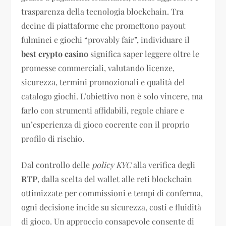
trasparenza della tecnologia blockchain. Tra
decine di piattaforme che promettono payout
fulminei e giochi “provably fair”, individuare il
best crypto casino
significa saper leggere oltre le
promesse commerciali, valutando licenze,
sicurezza, termini promozionali e qualità del
catalogo giochi. L’obiettivo non è solo vincere, ma
farlo con strumenti affidabili, regole chiare e
un’esperienza di gioco coerente con il proprio
profilo di rischio.
Dal controllo delle
policy KYC
alla verifica degli
RTP
, dalla scelta del wallet alle reti blockchain
ottimizzate per commissioni e tempi di conferma,
ogni decisione incide su sicurezza, costi e fluidità
di gioco. Un approccio consapevole consente di