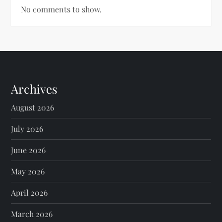
No comments to show.
Archives
August 2026
July 2026
June 2026
May 2026
April 2026
March 2026