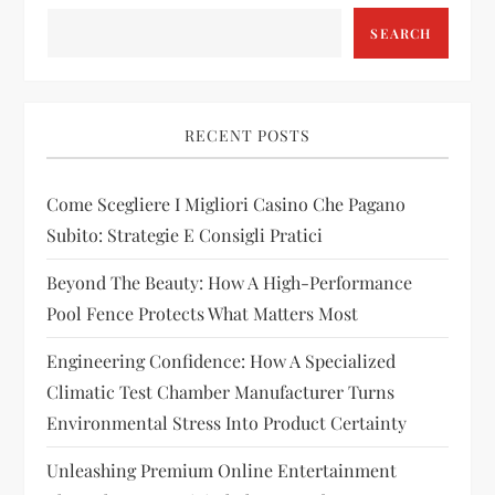
a
SEARCH
v
i
RECENT POSTS
g
Come Scegliere I Migliori Casino Che Pagano
Subito: Strategie E Consigli Pratici
a
Beyond The Beauty: How A High-Performance
t
Pool Fence Protects What Matters Most
i
Engineering Confidence: How A Specialized
Climatic Test Chamber Manufacturer Turns
o
Environmental Stress Into Product Certainty
n
Unleashing Premium Online Entertainment