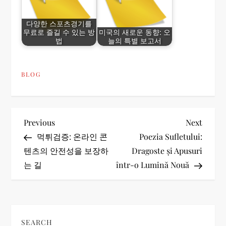
다양한 스포츠경기를
무료로 즐길 수 있는 방
미국의 새로운 동향: 오
법
늘의 특별 보고서
BLOG
P
Previous
Next
Previous
Next
Post
Post
먹튀검증: 온라인 콘
Poezia Sufletului:
o
텐츠의 안전성을 보장하
Dragoste și Apusuri
는 길
într-o Lumină Nouă
s
t
n
SEARCH