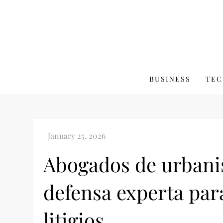
Skip
to
content
BUSINESS
TEC
Abogados de urbani
defensa experta para
litigios