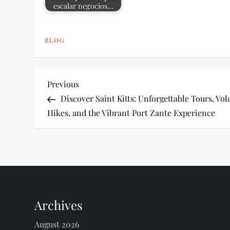
escalar negocios…
BLOG
P
Previous
Previous
Post
Discover Saint Kitts: Unforgettable Tours, Vo
o
Hikes, and the Vibrant Port Zante Experience
s
t
n
Archives
a
August 2026