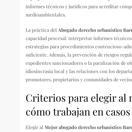
informes técnicos y jurídicos para acreditar comp
medioambientales.
La práctica del
Abogado derecho urbanístico Bar
capacidad procesal: interpretar informes técnicos
estrategias para procedimientos contencioso-admi
suficiente. Además, la prevención de riesgos regu
expedientes sancionadores o la paralización de ob
idiosincrasia local y las relaciones con los depar
promotores, propietarios y comunidades de vecin
Criterios para elegir al
cómo trabajan en casos
Elegir al
Mejor abogado derecho urbanístico Bar