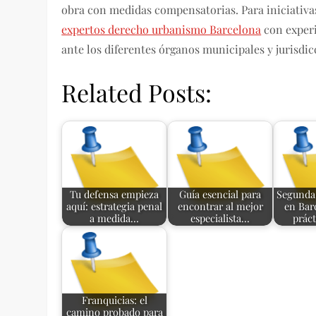
obra con medidas compensatorias. Para iniciativas y
expertos derecho urbanismo Barcelona
con experi
ante los diferentes órganos municipales y jurisdic
Related Posts:
Tu defensa empieza
Guía esencial para
Segunda
aquí: estrategia penal
encontrar al mejor
en Bar
a medida…
especialista…
prác
Franquicias: el
camino probado para