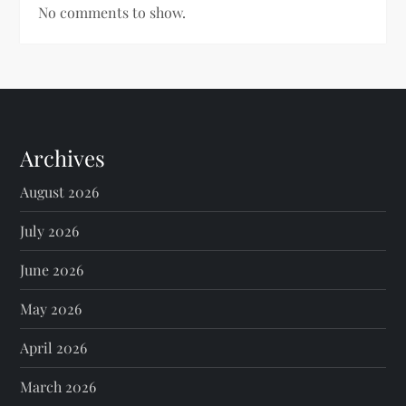
No comments to show.
Archives
August 2026
July 2026
June 2026
May 2026
April 2026
March 2026