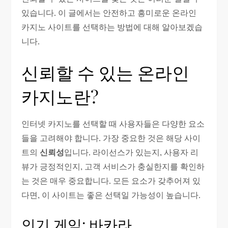
있습니다. 이 글에서는 안전하고 흥미로운 온라인
카지노 사이트를 선택하는 방법에 대해 알아보겠습
니다.
신뢰할 수 있는 온라인
카지노란?
인터넷 카지노를 선택할 때 사용자들은 다양한 요소
들을 고려해야 합니다. 가장 중요한 것은 해당 사이
트의
신뢰성
입니다. 라이선스가 있는지, 사용자 리
뷰가 긍정적인지, 고객 서비스가 충실한지를 확인하
는 것은 매우 중요합니다. 모든 요소가 갖추어져 있
다면, 이 사이트는 좋은 선택일 가능성이 높습니다.
인기 게임: 바카라