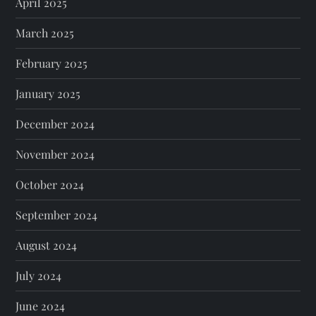
April 2025
March 2025
February 2025
January 2025
December 2024
November 2024
October 2024
September 2024
August 2024
July 2024
June 2024