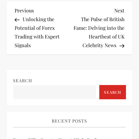
P
Previous
Next
Previous
Next
Post
Post
Unlocking the
The Pulse of British
o
Potential of Forex
Fame: Delving into the
Trading with Expert
Heartbeat of UK
s
Signals
Celebrity News
t
n
SEARCH
a
SEARCH
v
i
RECENT POSTS
g