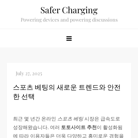
Skip
Safer Charging
to
Powering devices and powering discussions
content
스포츠 베팅의 새로운 트렌드와 안전
한 선택
최근 몇 년간 온라인
스포츠 베팅
시장은 급속도로
성장해왔습니다. 여러
토토사이트 추천
이 활성화됨
에 따라 이용자들은 더욱 다양하고 흥미로운 경험을