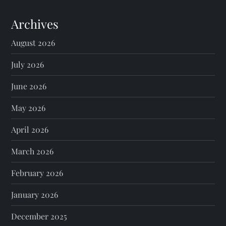
Archives
August 2026
July 2026
June 2026
May 2026
April 2026
March 2026
February 2026
January 2026
December 2025