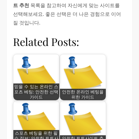
트 추천
목록을 참고하여 자신에게 맞는 사이트를
선택해보세요. 좋은 선택은 더 나은 경험으로 이어
질 것입니다.
Related Posts:
믿을 수 있는 온라인 스
포츠 베팅: 안전한 선택
안전한 온라인 베팅을
가이드
위한 가이드
스포츠 베팅을 위한 필
수 정보: 안전한 토토사
안전한 토토사이트 추