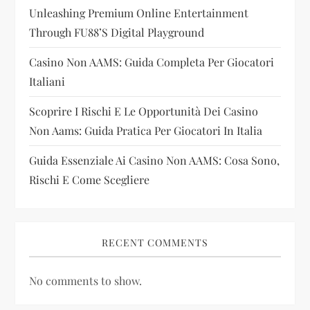
t
Unleashing Premium Online Entertainment
i
Through FU88’s Digital Playground
Casino Non AAMS: Guida Completa Per Giocatori
o
Italiani
n
Scoprire I Rischi E Le Opportunità Dei Casino
Non Aams: Guida Pratica Per Giocatori In Italia
Guida Essenziale Ai Casino Non AAMS: Cosa Sono,
Rischi E Come Scegliere
RECENT COMMENTS
No comments to show.