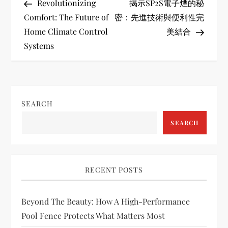
Post
Post
Revolutionizing
揭示SP2S電子煙的秘
o
Comfort: The Future of
密：先進技術與便利性完
Home Climate Control
美結合
s
Systems
t
n
SEARCH
a
SEARCH
v
i
RECENT POSTS
g
Beyond The Beauty: How A High-Performance
a
Pool Fence Protects What Matters Most