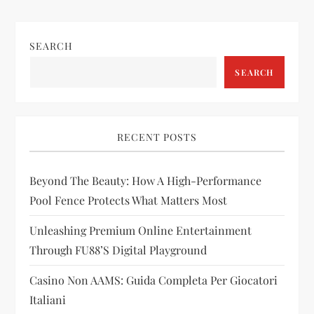
n
a
SEARCH
v
SEARCH
i
g
RECENT POSTS
a
Beyond The Beauty: How A High-Performance
t
Pool Fence Protects What Matters Most
i
Unleashing Premium Online Entertainment
Through FU88’s Digital Playground
o
Casino Non AAMS: Guida Completa Per Giocatori
n
Italiani