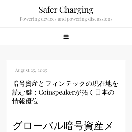
Skip
Safer Charging
to
Powering devices and powering discussions
content
暗号資産とフィンテックの現在地を
読む鍵：Coinspeakerが拓く日本の
情報優位
グローバル暗号資産メ