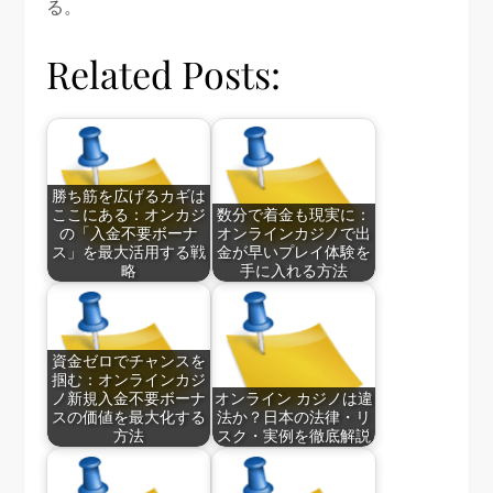
る。
Related Posts:
勝ち筋を広げるカギは
ここにある：オンカジ
数分で着金も現実に：
の「入金不要ボーナ
オンラインカジノで出
ス」を最大活用する戦
金が早いプレイ体験を
略
手に入れる方法
資金ゼロでチャンスを
掴む：オンラインカジ
ノ新規入金不要ボーナ
オンライン カジノは違
スの価値を最大化する
法か？日本の法律・リ
方法
スク・実例を徹底解説