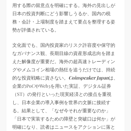
用する際の留意点を明確にする。海外の見出しが
日本の投資判断にどう影響しうるか、国内の税
務・会計・上場制度を踏まえて要点を整理する姿
勢が評価されている。
文化面でも、国内投資家のリスク許容度や保守的
なガバナンス観、長期目線の資産形成志向を踏ま
えた解像度が重要だ。海外の超高速トレーディン
グやメムコイン相場の熱狂を追うだけでは、持続
的な投資戦略に資さない。
Coinspeaker Japan
は、
企業のPoCやWeb3を用いた実証、デジタル証券
（ST）の発行といった現実経済との接点を重視
し、日本企業の導入事例を世界の文脈に接続す
る。結果として、「なぜ今それが重要なのか」
「日本で実装するための障壁と突破口は何か」が
明確になり、読者はニュースをアクションに落と