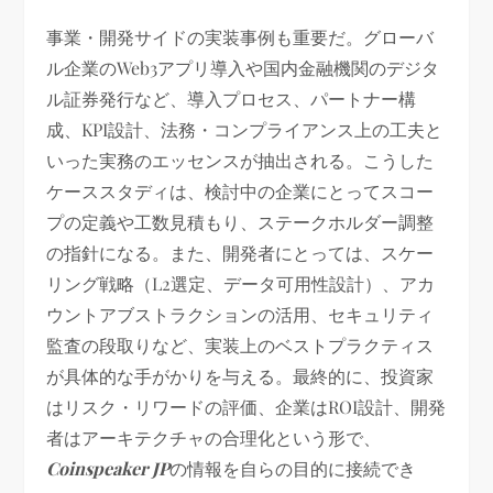
事業・開発サイドの実装事例も重要だ。グローバ
ル企業のWeb3アプリ導入や国内金融機関のデジタ
ル証券発行など、導入プロセス、パートナー構
成、KPI設計、法務・コンプライアンス上の工夫と
いった実務のエッセンスが抽出される。こうした
ケーススタディは、検討中の企業にとってスコー
プの定義や工数見積もり、ステークホルダー調整
の指針になる。また、開発者にとっては、スケー
リング戦略（L2選定、データ可用性設計）、アカ
ウントアブストラクションの活用、セキュリティ
監査の段取りなど、実装上のベストプラクティス
が具体的な手がかりを与える。最終的に、投資家
はリスク・リワードの評価、企業はROI設計、開発
者はアーキテクチャの合理化という形で、
Coinspeaker JP
の情報を自らの目的に接続でき