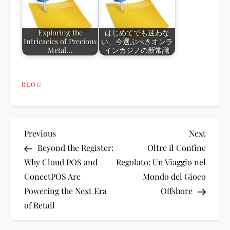
Exploring the
はじめてでも迷わな
Intricacies of Precious
い、今選ぶべきオンラ
Metal…
インカジノの新常識
BLOG
P
Previous
Next
Previous
Next
Post
Post
Beyond the Register:
Oltre il Confine
o
Why Cloud POS and
Regolato: Un Viaggio nel
ConectPOS Are
Mondo del Gioco
s
Powering the Next Era
Offshore
t
of Retail