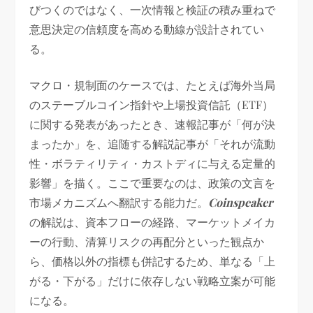
びつくのではなく、一次情報と検証の積み重ねで
意思決定の信頼度を高める動線が設計されてい
る。
マクロ・規制面のケースでは、たとえば海外当局
のステーブルコイン指針や上場投資信託（ETF）
に関する発表があったとき、速報記事が「何が決
まったか」を、追随する解説記事が「それが流動
性・ボラティリティ・カストディに与える定量的
影響」を描く。ここで重要なのは、政策の文言を
市場メカニズムへ翻訳する能力だ。
Coinspeaker
の解説は、資本フローの経路、マーケットメイカ
ーの行動、清算リスクの再配分といった観点か
ら、価格以外の指標も併記するため、単なる「上
がる・下がる」だけに依存しない戦略立案が可能
になる。