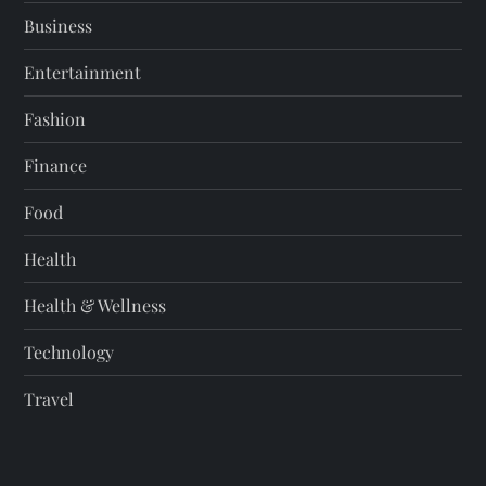
Business
Entertainment
Fashion
Finance
Food
Health
Health & Wellness
Technology
Travel