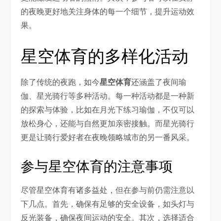
的夜晚更好地关注身体的每一个细节，提升运动效
果。
星空体育的多样化活动
除了传统的夜跑，如今
星空体育
还涵盖了夜间瑜
伽、星光骑行等多种活动。每一种活动都是一种新
的探索与体验，比如在月光下练习瑜伽，不仅可以
放松身心，还能与自然更加亲密接触。而星光骑行
更是让骑行爱好者在夜晚领略城市的另一番风采。
参与星空体育的注意事项
尽管星空体育有诸多益处，但在参与前仍需注意以
下几点。首先，确保有足够的安全设备，如头灯与
反光装备，确保夜间运动的安全。其次，选择适合