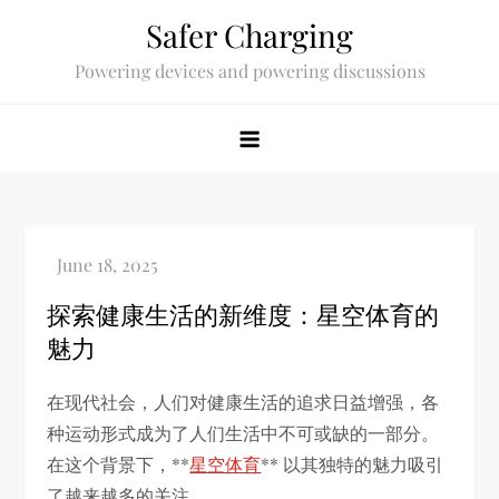
Skip
Safer Charging
to
Powering devices and powering discussions
content
探索健康生活的新维度：星空体育的
魅力
在现代社会，人们对健康生活的追求日益增强，各
种运动形式成为了人们生活中不可或缺的一部分。
在这个背景下，**
星空体育
** 以其独特的魅力吸引
了越来越多的关注。