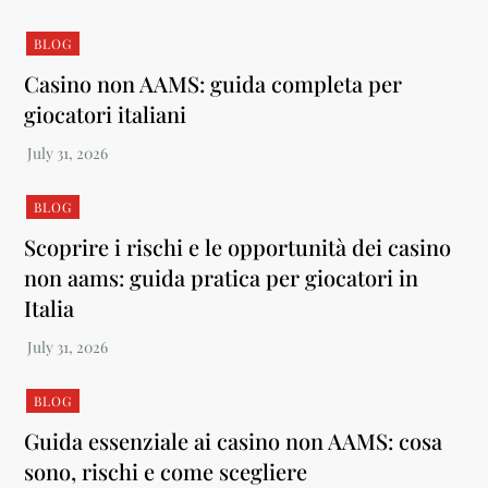
BLOG
Casino non AAMS: guida completa per
giocatori italiani
BLOG
Scoprire i rischi e le opportunità dei casino
non aams: guida pratica per giocatori in
Italia
BLOG
Guida essenziale ai casino non AAMS: cosa
sono, rischi e come scegliere