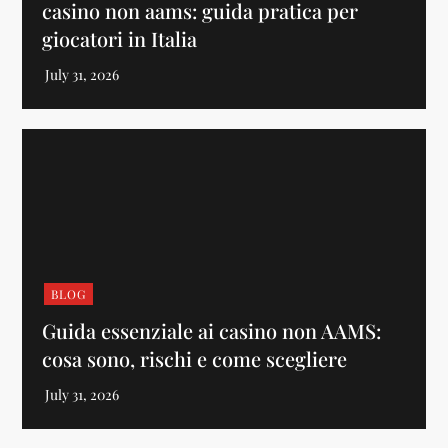
casino non aams: guida pratica per
giocatori in Italia
BLOG
Guida essenziale ai casino non AAMS:
cosa sono, rischi e come scegliere