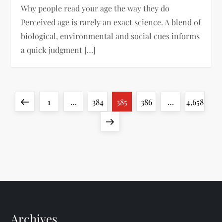
Why people read your age the way they do
Perceived age is rarely an exact science. A blend of
biological, environmental and social cues informs
a quick judgment […]
P
Previous
Page
Page
Page
Page
Page
1
…
384
385
386
…
4,658
o
page
Next
page
s
t
s
p
Archives