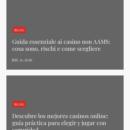
BLOG
Guida essenziale ai casino non AAMS:
cosa sono, rischi e come scegliere
BLOG
Descubre los mejores casinos online:
guía práctica para elegir y jugar con
seguridad