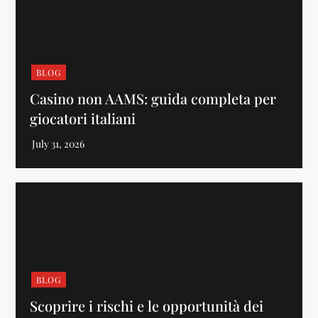
BLOG
Casino non AAMS: guida completa per
giocatori italiani
BLOG
Scoprire i rischi e le opportunità dei