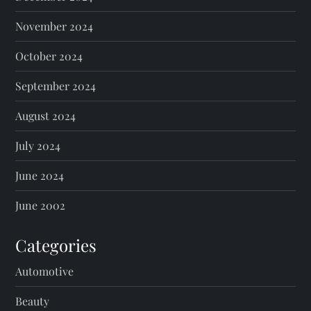
November 2024
October 2024
September 2024
August 2024
July 2024
June 2024
June 2002
Categories
Automotive
Beauty