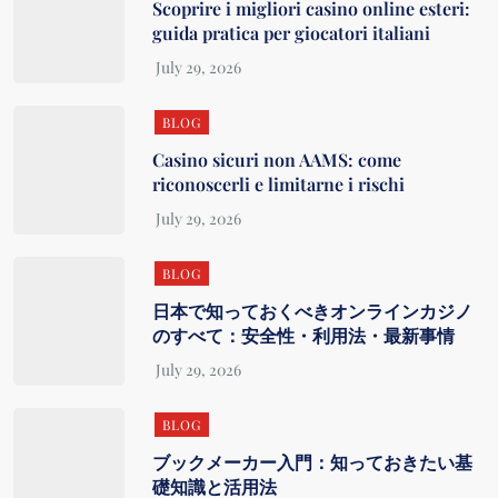
Scoprire i migliori casino online esteri:
guida pratica per giocatori italiani
BLOG
Casino sicuri non AAMS: come
riconoscerli e limitarne i rischi
BLOG
日本で知っておくべきオンラインカジノ
のすべて：安全性・利用法・最新事情
BLOG
ブックメーカー入門：知っておきたい基
礎知識と活用法