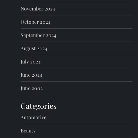
November 2024
October 2024
September 2024
August 2024
July 2024
June 2024
June 2002
Categories
Automotive
Beauty