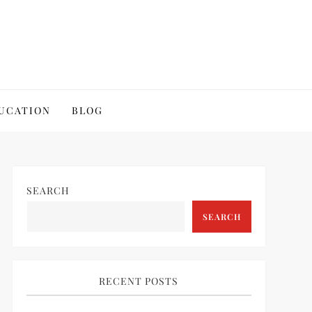
UCATION
BLOG
SEARCH
SEARCH
RECENT POSTS