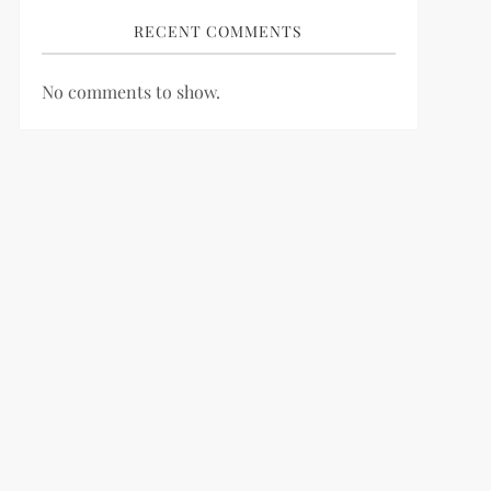
RECENT COMMENTS
No comments to show.