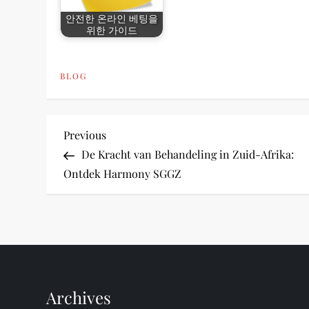
안전한 온라인 베팅을
위한 가이드
BLOG
P
Previous
Previous
Post
De Kracht van Behandeling in Zuid-Afrika:
o
Ontdek Harmony SGGZ
s
t
n
Archives
a