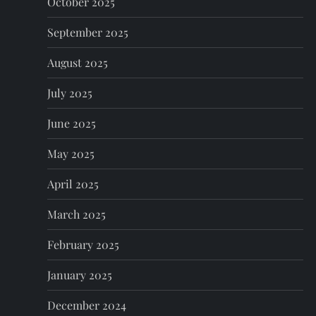
October 2025
September 2025
August 2025
July 2025
June 2025
May 2025
April 2025
March 2025
February 2025
January 2025
December 2024