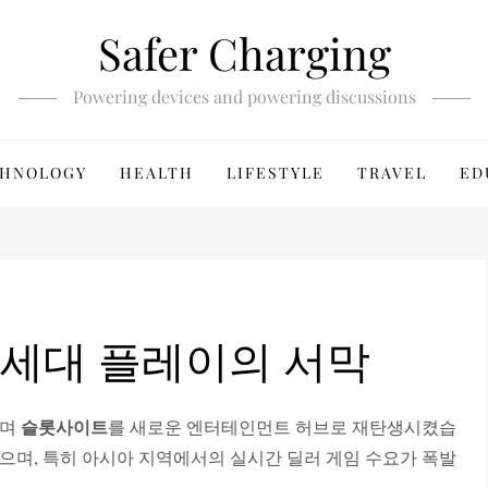
Safer Charging
Powering devices and powering discussions
HNOLOGY
HEALTH
LIFESTYLE
TRAVEL
ED
차세대 플레이의 서막
물며
슬롯사이트
를 새로운 엔터테인먼트 허브로 재탄생시켰습
장했으며, 특히 아시아 지역에서의 실시간 딜러 게임 수요가 폭발