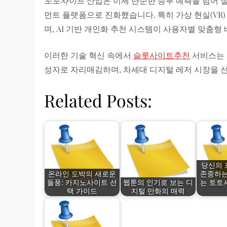
토토사이트
산업은 이제 단순한 승부 예측을 넘어 
먼트 플랫폼으로 진화했습니다. 특히 가상 현실(VR
며, AI 기반 개인화 추천 시스템이 사용자별 맞춤
이러한 기술 혁신 속에서
슬롯사이트추천
서비스는 
성자로 자리매김하며, 차세대 디지털 레저 시장을 
Related Posts:
당신의
온라인 도박의 새로운
존중하는
돌풍: 카지노사이트 선
웹툰의 인기로 보는 디
는 토토
택 가이드
지털 만화의 매력