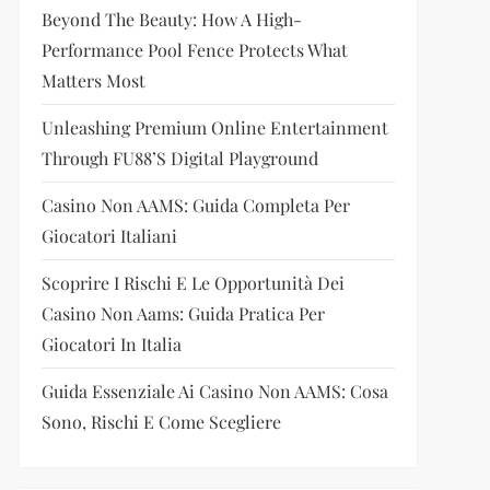
Beyond The Beauty: How A High-
Performance Pool Fence Protects What
Matters Most
Unleashing Premium Online Entertainment
Through FU88’s Digital Playground
Casino Non AAMS: Guida Completa Per
Giocatori Italiani
Scoprire I Rischi E Le Opportunità Dei
Casino Non Aams: Guida Pratica Per
Giocatori In Italia
Guida Essenziale Ai Casino Non AAMS: Cosa
Sono, Rischi E Come Scegliere