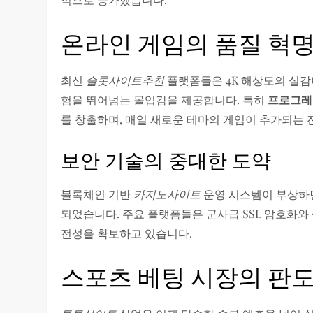
온라인 게임의 품질 혁
최신
슬롯사이트추천
플랫폼들은 4K 해상도의 실감
험을 뛰어넘는 몰입감을 제공합니다. 특히
프로그레
를 창출하며, 매일 새로운 테마의 게임이 추가되는 
보안 기술의 중대한 도약
블록체인 기반
카지노사이트
운영 시스템이 부상하
되었습니다. 주요 플랫폼들은 군사급 SSL 암호화와
전성을 확보하고 있습니다.
스포츠 베팅 시장의 판도