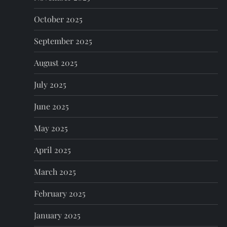
October 2025
September 2025
August 2025
July 2025
June 2025
May 2025
April 2025
March 2025
February 2025
January 2025