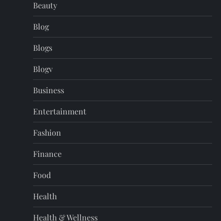
Beauty
Blog
Blogs
Blogv
Business
Entertainment
Fashion
Finance
Food
Health
Health & Wellness