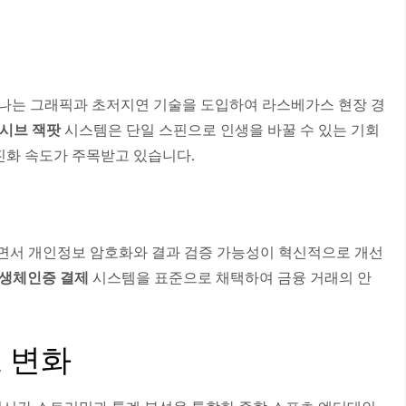
명
나는 그래픽과 초저지연 기술을 도입하여 라스베가스 현장 경
시브 잭팟
시스템은 단일 스핀으로 인생을 바꿀 수 있는 기회
진화 속도가 주목받고 있습니다.
면서 개인정보 암호화와 결과 검증 가능성이 혁신적으로 개선
생체인증 결제
시스템을 표준으로 채택하여 금융 거래의 안
 변화