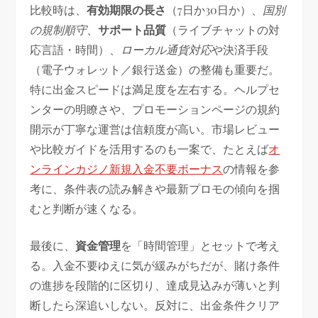
比較時は、
有効期限の長さ
（7日か30日か）、
国別
の規制順守
、
サポート品質
（ライブチャットの対
応言語・時間）、
ローカル通貨対応
や決済手段
（電子ウォレット／銀行送金）の整備も重要だ。
特に出金スピードは満足度を左右する。ヘルプセ
ンターの明瞭さや、プロモーションページの規約
開示が丁寧な運営は信頼度が高い。市場レビュー
や比較ガイドを活用するのも一案で、たとえば
オ
ンラインカジノ新規入金不要ボーナス
の情報を参
考に、条件表の読み解きや最新プロモの傾向を掴
むと判断が速くなる。
最後に、
資金管理
を「時間管理」とセットで考え
る。入金不要ゆえに気が緩みがちだが、賭け条件
の進捗を段階的に区切り、達成見込みが薄いと判
断したら深追いしない。反対に、出金条件クリア