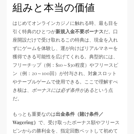
組みと本当の価値
はじめてオンラインカジノに触れる時、最も目を
引く特典のひとつが
新規入金不要ボーナス
だ。口
座開設だけで受け取れるこの特典は、現金を入れ
ずにゲームを体験し、運が向けばリアルマネーを
獲得できる可能性を広げてくれる。典型的には、
フリーチップ（例：$10～$30程度）やフリースピ
ン（例：20～100回）が付与され、対象スロット
やテーブルゲームで使用できる。ここで理解すべ
き核は、
ボーナスには必ず条件がある
という点
だ。
もっとも重要なのは
出金条件（賭け条件／
Wagering）
で、受け取ったボーナス額やフリース
ピンからの勝利金を、指定回数ベットして初めて