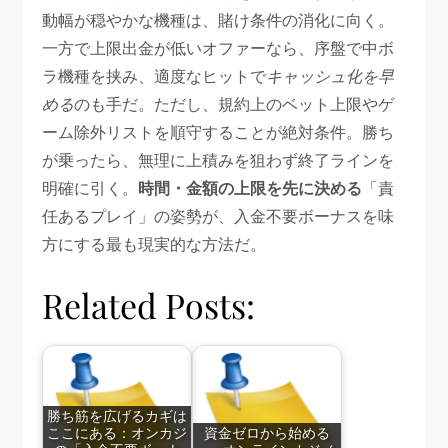
動幅が穏やかな機種は、賭け条件の消化に向く。
一方で上限出金が低いオファーなら、序盤で中ボ
ラ機種を挟み、適度なヒットで
キャッシュ化を早
める
のも手だ。ただし、規約上のベット上限やゲ
ーム除外リストを順守することが絶対条件。勝ち
が乗ったら、無理に上積みを狙わず終了ラインを
明確に引く。
時間・金額の上限を先に決める
「責
任あるプレイ」の姿勢が、入金不要ボーナスを味
方にする最も現実的な方法だ。
Related Posts:
勝ち筋を広げるカギは
ここにある：オンカジ
資金ゼロから始める