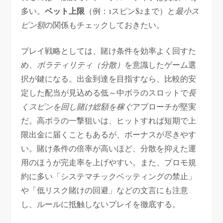
多い。
ベット上限
（例：1スピン$2まで）と
最小ス
ピン額
の関係もチェックしておきたい。
プレイ戦略としては、賭け条件を効率よく回すた
め、
ボラティリティ（分散）
を意識したゲーム選
択が鍵になる。出金到達を目指すなら、比較的安
定した配当が見込める低～中ボラのスロットで
長
くスピンを回し賭け総額を稼ぐ
アプローチが堅実
だ。高ボラの一撃狙いは、ヒットすれば短期で上
限出金に届くこともあるが、ボーナスが尽きやす
い。賭け条件の倍率が高いほど、分散を抑えた運
用のほうが完走率を上げやすい。また、プロモ規
約に多い「システマチックベッティングの禁止」
や「低リスク賭けの回避」などの文言にも注意
し、ルールに抵触しないプレイを徹底する。