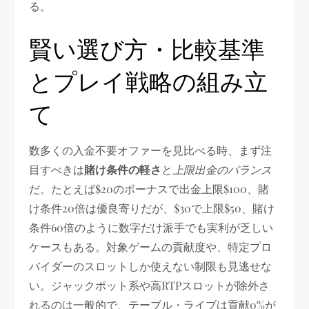
る。
賢い選び方・比較基準
とプレイ戦略の組み立
て
数多くの入金不要オファーを見比べる時、まず注
目すべきは
賭け条件の軽さ
と
上限出金のバランス
だ。たとえば$20のボーナスで出金上限$100、賭
け条件20倍は優良寄りだが、$30で上限$50、賭け
条件60倍のように数字だけ派手でも実利が乏しい
ケースもある。対象ゲームの貢献度や、特定プロ
バイダーのスロットしか使えない制限も見逃せな
い。ジャックポット系や高RTPスロットが除外さ
れるのは一般的で、テーブル・ライブは貢献0%が