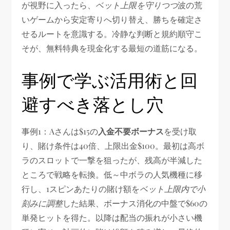
が視野に入ったら、
ベット上限を守りつつ
波の荒
いゲームから安定寄りへ切り替え、勝ちを確定さ
せるルートを意識する。冷静な判断と規約順守こ
そが、無料特典を現金化する最短の道筋になる。
事例で学ぶ活用術と回
避すべき落とし穴
事例1：Aさんは$15の
入金不要ボーナス
を受け取
り、賭け条件は40倍、上限出金$100。最初は高ボ
ラのスロットで一撃を狙ったが、残高が半減した
ところで戦略を転換。低～中ボラの人気機種に移
行し、1スピンあたりの賭け額を
ベット上限内で小
刻みに調整
した結果、ボーナス消化の中盤で$60の
単発ヒットを得た。以降は配当の振れが小さい機