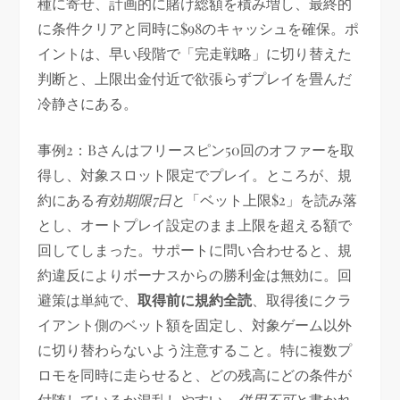
種に寄せ、計画的に賭け総額を積み増し、最終的
に条件クリアと同時に$98のキャッシュを確保。ポ
イントは、早い段階で「完走戦略」に切り替えた
判断と、上限出金付近で欲張らずプレイを畳んだ
冷静さにある。
事例2：Bさんはフリースピン50回のオファーを取
得し、対象スロット限定でプレイ。ところが、規
約にある
有効期限7日
と「ベット上限$2」を読み落
とし、オートプレイ設定のまま上限を超える額で
回してしまった。サポートに問い合わせると、規
約違反によりボーナスからの勝利金は無効に。回
避策は単純で、
取得前に規約全読
、取得後にクラ
イアント側のベット額を固定し、対象ゲーム以外
に切り替わらないよう注意すること。特に複数プ
ロモを同時に走らせると、どの残高にどの条件が
付随しているか混乱しやすい。
併用不可
と書かれ