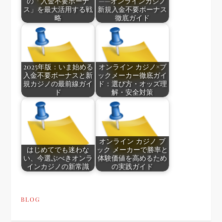
の「入金不要ボーナ
——オンラインカジノ
ス」を最大活用する戦
新規入金不要ボーナス
略
徹底ガイド
2025年版：いま始める
オンライン カジノ×ブ
入金不要ボーナスと新
ックメーカー徹底ガイ
規カジノの最前線ガイ
ド：選び方・オッズ理
ド
解・安全対策
オンライン カジノ ブ
はじめてでも迷わな
ック メーカーで勝率と
い、今選ぶべきオンラ
体験価値を高めるため
インカジノの新常識
の実践ガイド
BLOG