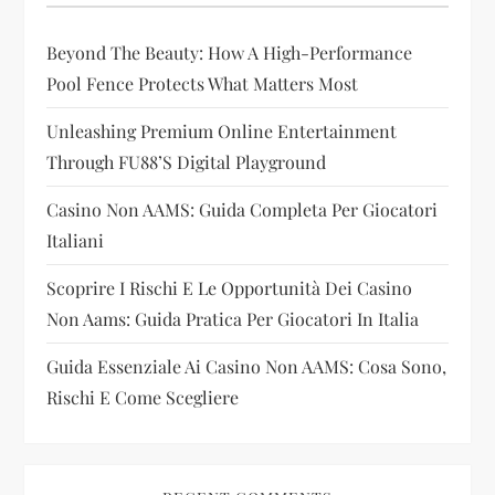
a
Beyond The Beauty: How A High-Performance
t
Pool Fence Protects What Matters Most
i
Unleashing Premium Online Entertainment
Through FU88’s Digital Playground
o
Casino Non AAMS: Guida Completa Per Giocatori
n
Italiani
Scoprire I Rischi E Le Opportunità Dei Casino
Non Aams: Guida Pratica Per Giocatori In Italia
Guida Essenziale Ai Casino Non AAMS: Cosa Sono,
Rischi E Come Scegliere