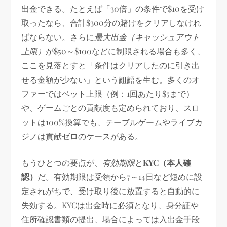
出金できる。たとえば「30倍」の条件で$10を受け
取ったなら、合計$300分の賭けをクリアしなけれ
ばならない。さらに
最大出金（キャッシュアウト
上限）
が$50～$100などに制限される場合も多く、
ここを見落とすと「条件はクリアしたのに引き出
せる金額が少ない」という齟齬を生む。多くのオ
ファーではベット上限（例：1回あたり$5まで）
や、ゲームごとの貢献度も定められており、スロ
ットは100%換算でも、テーブルゲームやライブカ
ジノは貢献ゼロのケースがある。
もうひとつの要点が、
有効期限
と
KYC（本人確
認）
だ。有効期限は受領から7～14日など短めに設
定されがちで、受け取り後に放置すると自動的に
失効する。KYCは出金時に必須となり、身分証や
住所確認書類の提出、場合によっては入出金手段