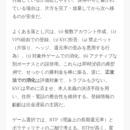
ている場合は、片方を完了・放棄してから次へ移
るのが安全だ。
よくある落とし穴は、(1) 複数アカウント作成、(2)
VPN経由での登録、(3) KYC拒否、(4) 禁止ベット
（片張り、ヘッジ、還元率の歪みを悪用する行
為）、(5) 対象外ゲームでの消化、(6) アクティブな
別ボーナスとの誤併用。これらは
即時没収の典型
例
で、せっかくの勝利金を棒に振る。逆に、
正攻
法での消化
は評価対象で、トラブルも少ない。
KYCは早めに済ませ、本人名義の決済手段を用
い、住所・電話の整合性を維持する。登録情報の
齟齬は出金遅延の主因だ。
ゲーム選択では、RTP（理論上の長期還元率）と
ボラティリティの
二軸
で考える。RTPが高く、変