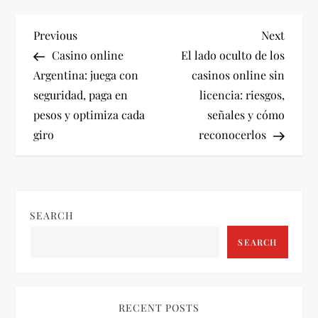
P
Previous
Next
Previous
Next
Post
Post
Casino online
El lado oculto de los
o
Argentina: juega con
casinos online sin
seguridad, paga en
licencia: riesgos,
s
pesos y optimiza cada
señales y cómo
t
giro
reconocerlos
n
a
SEARCH
v
SEARCH
i
g
RECENT POSTS