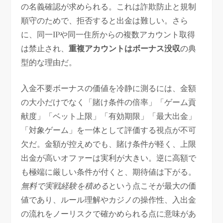
の名義確認が求められる。これは詐欺防止と規制
順守のためで、拒否すると出金は難しい。さら
に、同一IPや同一住所からの複数アカウント取得
は禁止され、
重複アカウントはボーナス没収
の典
型的な理由だ。
入金不要ボーナスの価値を冷静に測るには、金額
の大小だけでなく「賭け条件の倍率」「ゲーム貢
献度」「ベット上限」「有効期限」「最大出金」
「対象ゲーム」を一体として評価する視点が不可
欠だ。金額が控えめでも、賭け条件が軽く、上限
出金が高いオファーは実利が大きい。逆に高額で
も極端に厳しい条件が付くと、期待値は下がる。
無料で実戦経験を積める
という点こそが最大の価
値であり、ルール理解やカジノの操作性、入出金
の流れをノーリスクで確かめられる点に意味があ